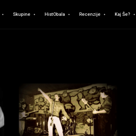
Skupine
HistObala
Recenzije
Kaj Še?