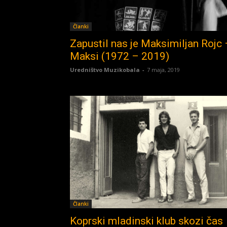
Članki
Zapustil nas je Maksimiljan Rojc 
Maksi (1972 – 2019)
Uredništvo Muzikobala
-
7 maja, 2019
Članki
Koprski mladinski klub skozi čas