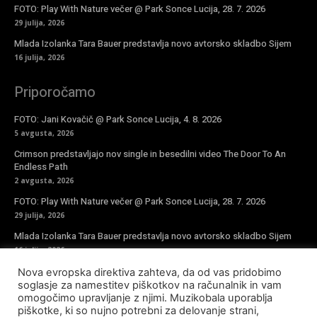
FOTO: Play With Nature večer @ Park Sonce Lucija, 28. 7. 2026
29 julija, 2026
Mlada Izolanka Tara Bauer predstavlja novo avtorsko skladbo Sijem
16 julija, 2026
Priporočamo
FOTO: Jani Kovačič @ Park Sonce Lucija, 4. 8. 2026
5 avgusta, 2026
Crimson predstavljajo nov single in besedilni video The Door To An
Endless Path
2 avgusta, 2026
FOTO: Play With Nature večer @ Park Sonce Lucija, 28. 7. 2026
29 julija, 2026
Mlada Izolanka Tara Bauer predstavlja novo avtorsko skladbo Sijem
16 julija, 2026
Nova evropska direktiva zahteva, da od vas pridobimo
Vpiši se v novičke
soglasje za namestitev piškotkov na računalnik in vam
omogočimo upravljanje z njimi. Muzikobala uporablja
piškotke, ki so nujno potrebni za delovanje strani,