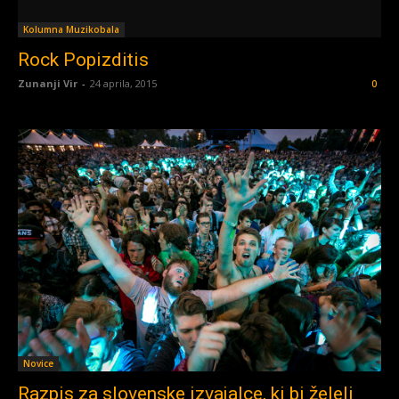
Kolumna Muzikobala
Rock Popizditis
Zunanji Vir
-
24 aprila, 2015
0
Novice
Razpis za slovenske izvajalce, ki bi želeli