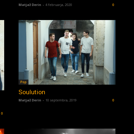
Matjaž Derin
-
4 februarja, 2020
0
Pop
Soulution
Matjaž Derin
-
10 septembra, 2019
0
0