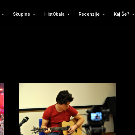
Skupine
HistObala
Recenzije
Kaj Še?