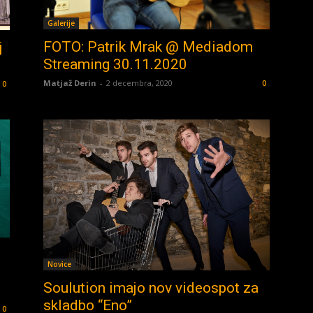
Galerije
FOTO: Patrik Mrak @ Mediadom
j
Streaming 30.11.2020
Matjaž Derin
-
2 decembra, 2020
0
0
Novice
Soulution imajo nov videospot za
skladbo “Eno”
0