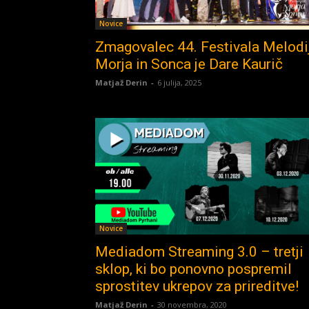
Novice
Zmagovalec 44. Festivala Melodi
Morja in Sonca je Dare Kaurič
Matjaž Derin
-
6 julija, 2025
Novice
Mediadom Streaming 3.0 – tretji
sklop, ki bo ponovno pospremil
sprostitev ukrepov za prireditve!
Matjaž Derin
-
30 novembra, 2020