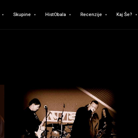
Skupine
HistObala
Recenzije
Kaj Še?