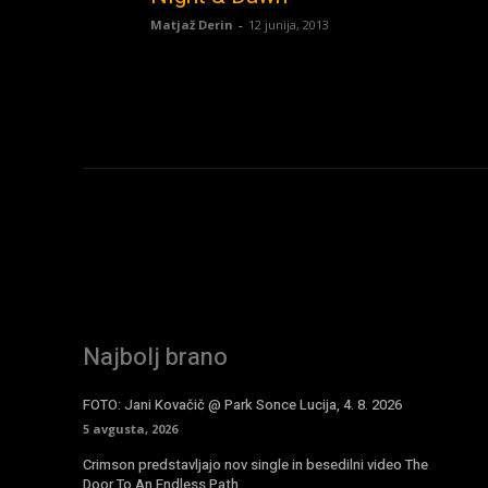
Matjaž Derin
-
12 junija, 2013
Najbolj brano
FOTO: Jani Kovačič @ Park Sonce Lucija, 4. 8. 2026
5 avgusta, 2026
Crimson predstavljajo nov single in besedilni video The
Door To An Endless Path