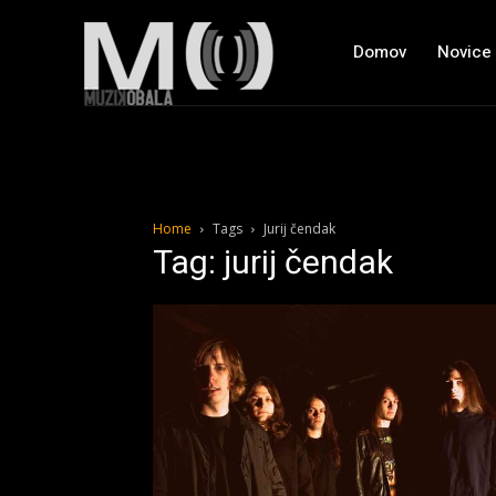
Domov
Novice
Home
Tags
Jurij čendak
Tag: jurij čendak