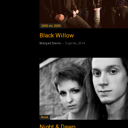
2000 do 2009
Black Willow
Matjaž Derin
-
5 aprila, 2014
Rock
Night & Dawn