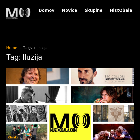
Domov
Novice
Skupine
HistObala
Home
Tags
Iluzija
Tag: Iluzija
Članki