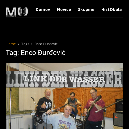
Domov
Novice
Skupine
HistObala
Home
Tags
Enco Đurđević
Tag: Enco Đurđević