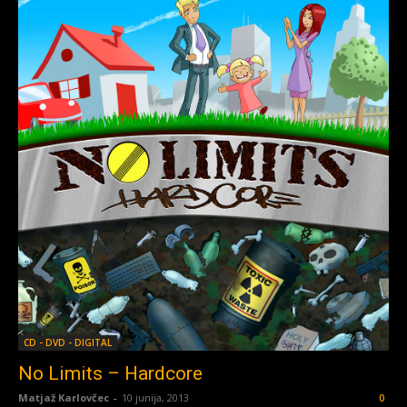
CD - DVD - DIGITAL
No Limits – Hardcore
Matjaž Karlovčec
-
10 junija, 2013
0