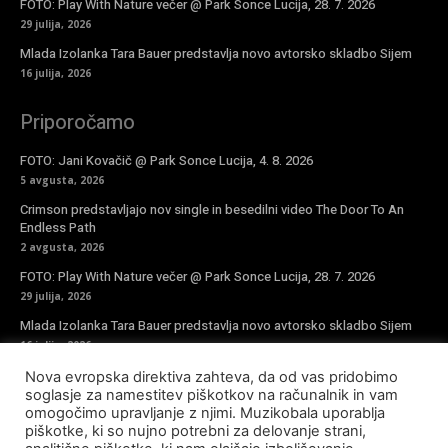
FOTO: Play With Nature večer @ Park Sonce Lucija, 28. 7. 2026
29 julija, 2026
Mlada Izolanka Tara Bauer predstavlja novo avtorsko skladbo Sijem
16 julija, 2026
Priporočamo
FOTO: Jani Kovačič @ Park Sonce Lucija, 4. 8. 2026
5 avgusta, 2026
Crimson predstavljajo nov single in besedilni video The Door To An
Endless Path
2 avgusta, 2026
FOTO: Play With Nature večer @ Park Sonce Lucija, 28. 7. 2026
29 julija, 2026
Mlada Izolanka Tara Bauer predstavlja novo avtorsko skladbo Sijem
16 julija, 2026
Nova evropska direktiva zahteva, da od vas pridobimo
Vpiši se v novičke
soglasje za namestitev piškotkov na računalnik in vam
omogočimo upravljanje z njimi. Muzikobala uporablja
piškotke, ki so nujno potrebni za delovanje strani,