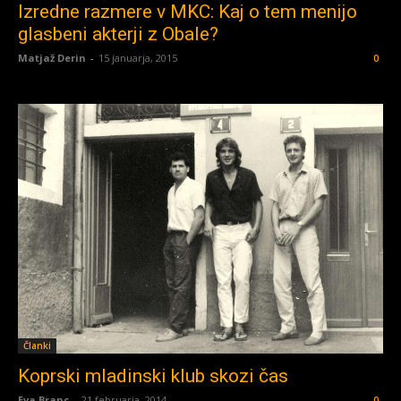
Izredne razmere v MKC: Kaj o tem menijo
glasbeni akterji z Obale?
Matjaž Derin
-
15 januarja, 2015
0
Članki
Koprski mladinski klub skozi čas
Eva Branc
-
21 februarja, 2014
0