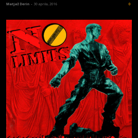
Matjaž Derin
-
30 aprila, 2016
0