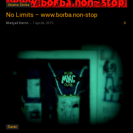
Obalna Zbirka
No Limits – www.borba.non-stop
Matjaž Derin
-
1 aprila, 2015
0
Članki