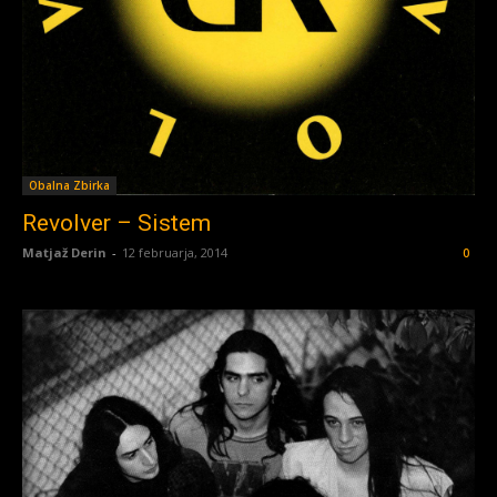
Obalna Zbirka
Revolver – Sistem
Matjaž Derin
-
12 februarja, 2014
0