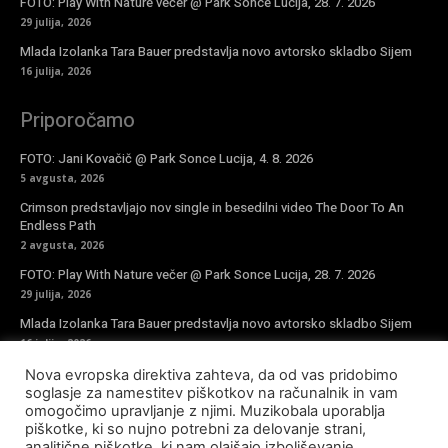
FOTO: Play With Nature večer @ Park Sonce Lucija, 28. 7. 2026
29 julija, 2026
Mlada Izolanka Tara Bauer predstavlja novo avtorsko skladbo Sijem
16 julija, 2026
Priporočamo
FOTO: Jani Kovačič @ Park Sonce Lucija, 4. 8. 2026
5 avgusta, 2026
Crimson predstavljajo nov single in besedilni video The Door To An
Endless Path
2 avgusta, 2026
FOTO: Play With Nature večer @ Park Sonce Lucija, 28. 7. 2026
29 julija, 2026
Mlada Izolanka Tara Bauer predstavlja novo avtorsko skladbo Sijem
16 julija, 2026
Nova evropska direktiva zahteva, da od vas pridobimo
Vpiši se v novičke
soglasje za namestitev piškotkov na računalnik in vam
omogočimo upravljanje z njimi. Muzikobala uporablja
piškotke, ki so nujno potrebni za delovanje strani,
analitične piškotke, ki nam olajšajo izboljševanje