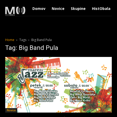
Domov
Novice
Skupine
HistObala
Home
Tags
Big Band Pula
Tag: Big Band Pula
Novice