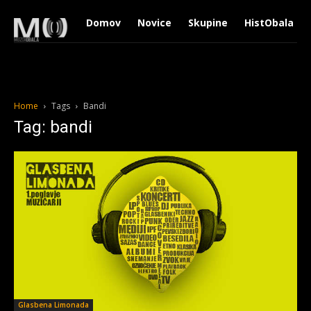
Domov
Novice
Skupine
HistObala
Home
Tags
Bandi
Tag: bandi
Glasbena Limonada