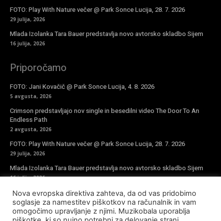
FOTO: Play With Nature večer @ Park Sonce Lucija, 28. 7. 2026
29 julija, 2026
Mlada Izolanka Tara Bauer predstavlja novo avtorsko skladbo Sijem
16 julija, 2026
Priporočamo
FOTO: Jani Kovačič @ Park Sonce Lucija, 4. 8. 2026
5 avgusta, 2026
Crimson predstavljajo nov single in besedilni video The Door To An
Endless Path
2 avgusta, 2026
FOTO: Play With Nature večer @ Park Sonce Lucija, 28. 7. 2026
29 julija, 2026
Mlada Izolanka Tara Bauer predstavlja novo avtorsko skladbo Sijem
16 julija, 2026
Nova evropska direktiva zahteva, da od vas pridobimo
Vpiši se v novičke
soglasje za namestitev piškotkov na računalnik in vam
omogočimo upravljanje z njimi. Muzikobala uporablja
piškotke, ki so nujno potrebni za delovanje strani,