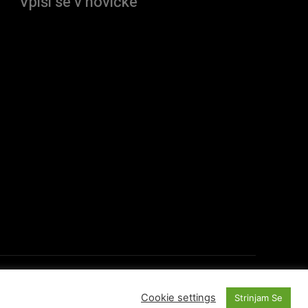
Vpiši se v novičke
O Portalu
Kontakti
Cookie settings
Strinjam Se