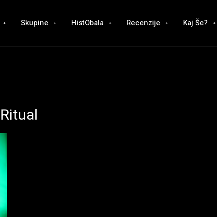
Skupine
HistObala
Recenzije
Kaj Še?
Ritual