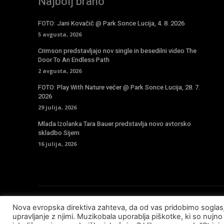
Najbolj brano
FOTO: Jani Kovačič @ Park Sonce Lucija, 4. 8. 2026
5 avgusta, 2026
Crimson predstavljajo nov single in besedilni video The
Door To An Endless Path
2 avgusta, 2026
FOTO: Play With Nature večer @ Park Sonce Lucija, 28. 7.
2026
29 julija, 2026
Mlada Izolanka Tara Bauer predstavlja novo avtorsko
skladbo Sijem
16 julija, 2026
Nova evropska direktiva zahteva, da od vas pridobimo sogla
© Copyright - Muzikobala 2023 - Created by
Baleynet
upravljanje z njimi. Muzikobala uporablja piškotke, ki so nujno 