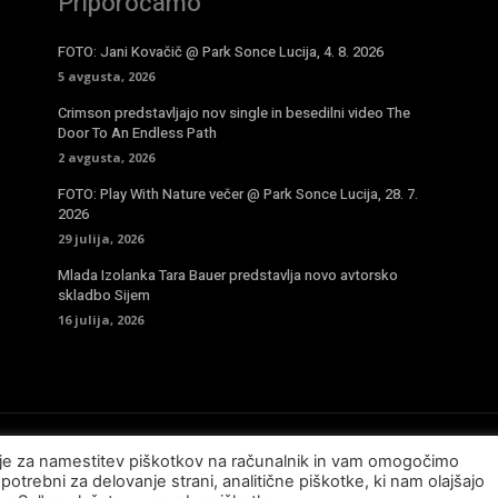
Priporočamo
FOTO: Jani Kovačič @ Park Sonce Lucija, 4. 8. 2026
5 avgusta, 2026
Crimson predstavljajo nov single in besedilni video The
Door To An Endless Path
2 avgusta, 2026
FOTO: Play With Nature večer @ Park Sonce Lucija, 28. 7.
2026
29 julija, 2026
Mlada Izolanka Tara Bauer predstavlja novo avtorsko
skladbo Sijem
16 julija, 2026
sje za namestitev piškotkov na računalnik in vam omogočimo
potrebni za delovanje strani, analitične piškotke, ki nam olajšajo