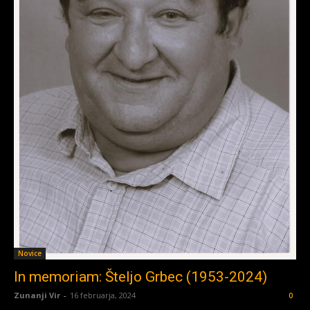
Novice
In memoriam: Šteljo Grbec (1953-2024)
Zunanji Vir
-
16 februarja, 2024
0