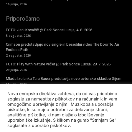
16 julija, 2026
Priporočamo
FOTO: Jani Kovačič @ Park Sonce Lucija, 4. 8. 2026
5 avgusta, 2026
Crimson predstavljajo nov single in besedilni video The Door To An
Endless Path
2 avgusta, 2026
FOTO: Play With Nature večer @ Park Sonce Lucija, 28. 7. 2026
29 julija, 2026
Mlada Izolanka Tara Bauer predstavlja novo avtorsko skladbo Sijem
16 julija, 2026
Nova evropska direktiva zahteva, da od vas pridobimo
Vpiši se v novičke
soglasje za namestitev piškotkov na računalnik in vam
omogočimo upravljanje z njimi. Muzikobala uporablja
piškotke, ki so nujno potrebni za delovanje strani,
analitične piškotke, ki nam olajšajo izboljševanje
uporabniške izkušnje. S klikom na gumb "Strinjam Se"
soglašate z uporabo piškotkov.