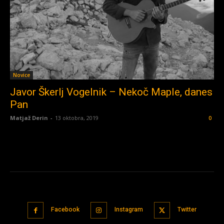
Novice
Javor Škerlj Vogelnik – Nekoč Maple, danes
Pan
Matjaž Derin
-
13 oktobra, 2019
0
Facebook
Instagram
Twitter