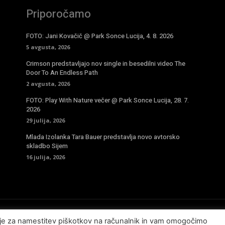
Priporočamo
FOTO: Jani Kovačič @ Park Sonce Lucija, 4. 8. 2026
5 avgusta, 2026
Crimson predstavljajo nov single in besedilni video The
Door To An Endless Path
2 avgusta, 2026
FOTO: Play With Nature večer @ Park Sonce Lucija, 28. 7.
2026
29 julija, 2026
Mlada Izolanka Tara Bauer predstavlja novo avtorsko
skladbo Sijem
16 julija, 2026
sje za namestitev piškotkov na računalnik in vam omogočimo