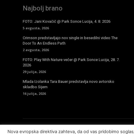
Najbolj brano
FOTO: Jani Kovačič @ Park Sonce Lucija, 4. 8. 2026
5 avgusta, 2026
Crimson predstavljajo nov single in besedilni video The
Door To An Endless Path
2 avgusta, 2026
FOTO: Play With Nature večer @ Park Sonce Lucija, 28. 7.
2026
29 julija, 2026
Mlada Izolanka Tara Bauer predstavlja novo avtorsko
skladbo Sijem
16 julija, 2026
Nova evropska direktiva zahteva, da od vas pridobimo sogla