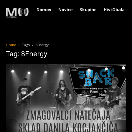
Domov
Novice
Skupine
HistObala
Home
Tags
8Energy
Tag: 8Energy