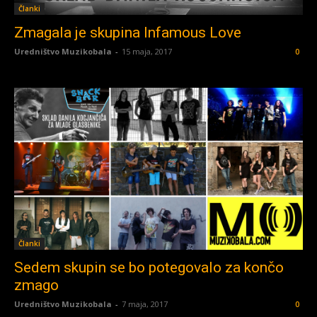
Članki
Zmagala je skupina Infamous Love
Uredništvo Muzikobala
-
15 maja, 2017
0
Članki
Sedem skupin se bo potegovalo za končo
zmago
Uredništvo Muzikobala
-
7 maja, 2017
0