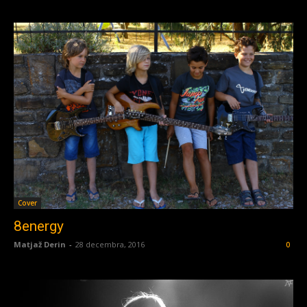
Cover
8energy
Matjaž Derin
-
28 decembra, 2016
0