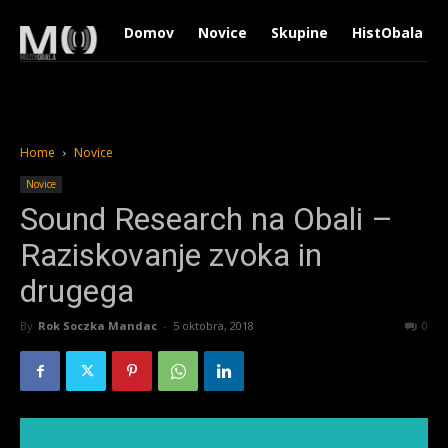
Domov
Novice
Skupine
HistObala
Home
Novice
Novice
Sound Research na Obali –
Raziskovanje zvoka in
drugega
By
Rok Soczka Mandac
-
5 oktobra, 2018
1449
0