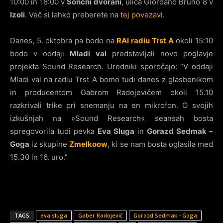
10:00 in 18:00 v
Sončni dvorani
, ulica Giordano Bruno 8 v
Izoli
. Več si lahko preberete na
tej povezavi
.
Danes, 5. oktobra pa bodo na
RAI radiu Trst A
okoli 15:10
bodo v oddaji
Mladi val
predstavljali novo poglavje
projekta Sound Research. Uredniki sporočajo: “V oddaji
Mladi val na radiu Trst A bomo tudi danes z glasbenikom
in producentom Gabrom Radojevičem okoli 15.10
razkrivali trike pri snemanju na en mikrofon. O svojih
izkušnjah na »Sound Research« seansah bosta
spregovorila tudi pevka
Eva Sluga
in
Gorazd Sedmak –
Goga
iz skupine
Zmelkoow
, ki se nam bosta oglasila med
15.30 in 16. uro.”
TAGS
eva sluga
Gaber Radojevič
Gorazd Sedmak - Goga