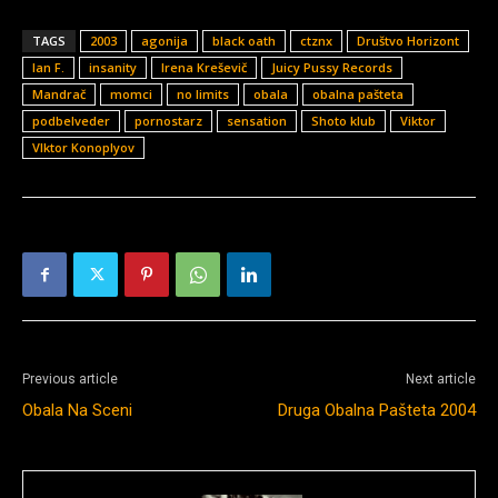
TAGS
2003
agonija
black oath
ctznx
Društvo Horizont
Ian F.
insanity
Irena Kreševič
Juicy Pussy Records
Mandrač
momci
no limits
obala
obalna pašteta
podbelveder
pornostarz
sensation
Shoto klub
Viktor
VIktor Konoplyov
Previous article
Next article
Obala Na Sceni
Druga Obalna Pašteta 2004