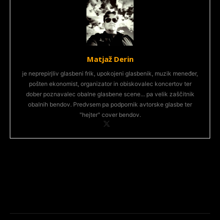
Matjaž Derin
je neprepirjliv glasbeni frik, upokojeni glasbenik, muzik meneđer,
pošten ekonomist, organizator in obiskovalec koncertov ter
dober poznavalec obalne glasbene scene... pa velik zaščitnik
obalnih bendov. Predvsem pa podpornik avtorske glasbe ter
"hejter" cover bendov.