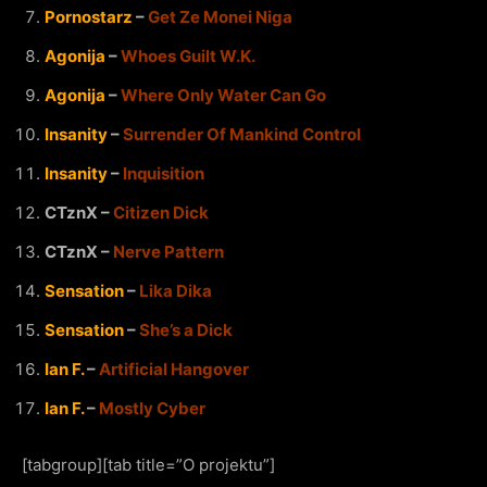
Pornostarz
–
Get Ze Monei Niga
Agonija
–
Whoes Guilt W.K.
Agonija
–
Where Only Water Can Go
Insanity
–
Surrender Of Mankind Control
Insanity
–
Inquisition
CTznX –
Citizen Dick
CTznX –
Nerve Pattern
Sensation
–
Lika Dika
Sensation
–
She’s a Dick
Ian F.
–
Artificial Hangover
Ian F.
–
Mostly Cyber
[tabgroup][tab title=”O projektu”]