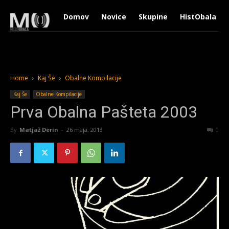
Domov
Novice
Skupine
HistObala
Home
Kaj Še
Obalne Kompilacije
Kaj Še
Obalne Kompilacije
Prva Obalna Pašteta 2003
By
Matjaž Derin
-
26 maja, 2013
1626
0