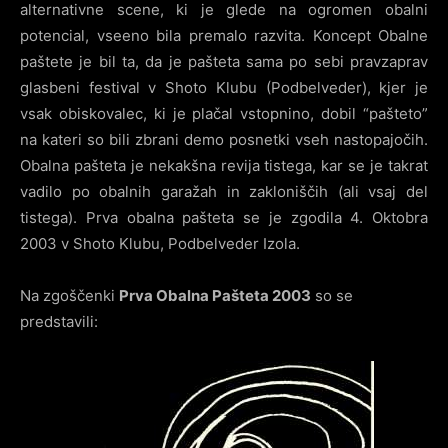
alternativne scene, ki je glede na ogromen obalni
potencial, vseeno bila premalo razvita. Koncept Obalne
paštete je bil ta, da je pašteta sama po sebi pravzaprav
glasbeni festival v Shoto Klubu (Podbelveder), kjer je
vsak obiskovalec, ki je plačal vstopnino, dobil “pašteto”
na kateri so bili zbrani demo posnetki vseh nastopajočih.
Obalna pašteta je nekakšna revija tistega, kar se je takrat
vadilo po obalnih garažah in zakloniščih (ali vsaj del
tistega). Prva obalna pašteta se je zgodila 4. Oktobra
2003 v Shoto Klubu, Podbelveder Izola.
Na zgoščenki
Prva Obalna Pašteta 2003
so se
predstavili: