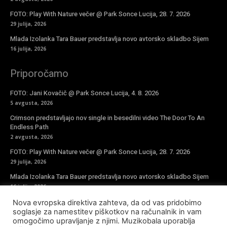
FOTO: Play With Nature večer @ Park Sonce Lucija, 28. 7. 2026
29 julija, 2026
Mlada Izolanka Tara Bauer predstavlja novo avtorsko skladbo Sijem
16 julija, 2026
Priporočamo
FOTO: Jani Kovačič @ Park Sonce Lucija, 4. 8. 2026
5 avgusta, 2026
Crimson predstavljajo nov single in besedilni video The Door To An
Endless Path
2 avgusta, 2026
FOTO: Play With Nature večer @ Park Sonce Lucija, 28. 7. 2026
29 julija, 2026
Mlada Izolanka Tara Bauer predstavlja novo avtorsko skladbo Sijem
16 julija, 2026
Nova evropska direktiva zahteva, da od vas pridobimo
Vpiši se v novičke
soglasje za namestitev piškotkov na računalnik in vam
omogočimo upravljanje z njimi. Muzikobala uporablja