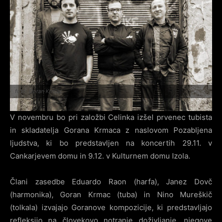
foto: Goran Krmac
V novembru bo pri založbi Celinka izšel prvenec tubista
in skladatelja Gorana Krmaca z naslovom Pozabljena
ljudstva, ki bo predstavljen na koncertih 29.11. v
Cankarjevem domu in 9.12. v Kulturnem domu Izola.
Člani zasedbe Eduardo Raon (harfa), Janez Dovč
(harmonika), Goran Krmac (tuba) in Nino Mureškič
(tolkala) izvajajo Goranove kompozicije, ki predstavljajo
refleksijo na človekovo notranje doživljanje, njegove