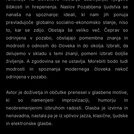
šibkosti in hrepenenja. Naslov Pozabljena ljudstva se
nanaša na spoznanje: ideali, ki nam jih ponuja
prevladujoče globalno socialno-ekonomsko stanje, niso
to, kar se zdijo. Obstaja še veliko več. Čeprav so
odrinjena v pozabo, obstajajo pomembna znanja in
modrosti o odnosih do človeka in do okolja. Izbrati, da
delujemo v skladu s temi znanji, pomeni izbrati boljše
življenje. A zgodovina se ne ustavlja. Morebiti bodo tudi
modrosti in spoznanja modernega človeka nekoč
odrinjena v pozabo.
Avtor je doživetja in občutke prenesel v glasbene motive,
ki so namenjeni improvizaciji, humorju in
neobremenjenim izbruhom radosti. Glasba je izvirna in
nenavadna, nastala pa je iz vplivov jazza, klasične, ljudske
in elektronske glasbe.