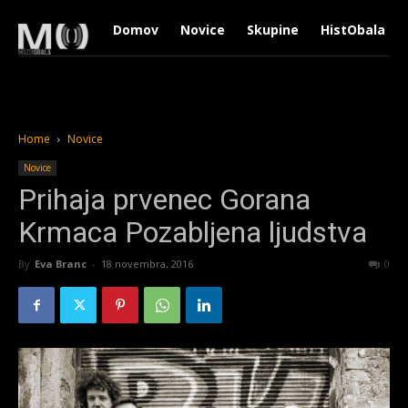
Domov
Novice
Skupine
HistObala
Home
Novice
Novice
Prihaja prvenec Gorana
Krmaca Pozabljena ljudstva
By
Eva Branc
-
18 novembra, 2016
903
0