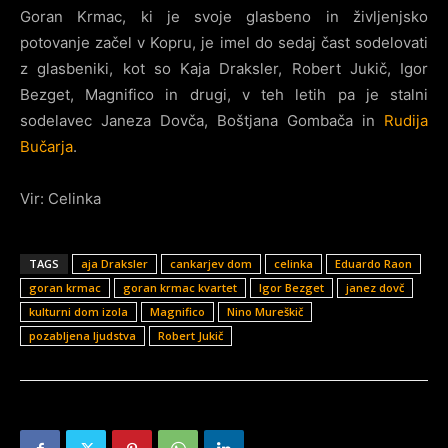
Goran Krmac, ki je svoje glasbeno in življenjsko
potovanje začel v Kopru, je imel do sedaj čast sodelovati
z glasbeniki, kot so Kaja Draksler, Robert Jukič, Igor
Bezget, Magnifico in drugi, v teh letih pa je stalni
sodelavec Janeza Dovča, Boštjana Gombača in
Rudija
Bučarja
.
Vir: Celinka
TAGS
aja Draksler
cankarjev dom
celinka
Eduardo Raon
goran krmac
goran krmac kvartet
Igor Bezget
janez dovč
kulturni dom izola
Magnifico
Nino Mureškič
pozabljena ljudstva
Robert Jukič