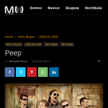
Domov
Novice
Skupine
HistObala
Home
Arhiv Skupin
2000 do 2009
Arhiv Skupin
2000 do 2009
ARH Metal
ARH Rock
Peep
By
Matjaž Derin
-
13 aprila, 2015
2218
0