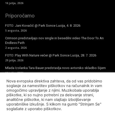
16 julija, 2026
Priporočamo
FOTO: Jani Kovačič @ Park Sonce Lucija, 4. 8. 2026
5 avgusta, 2026
Crimson predstavljajo nov single in besedilni video The Door To An
Endless Path
2 avgusta, 2026
FOTO: Play With Nature večer @ Park Sonce Lucija, 28. 7. 2026
29 julija, 2026
Mlada Izolanka Tara Bauer predstavlja novo avtorsko skladbo Sijem
16 julija, 2026
Nova evropska direktiva zahteva, da od vas pridobimo
Vpiši se v novičke
soglasje za namestitev piškotkov na računalnik in vam
omogočimo upravljanje z njimi. Muzikobala uporablja
piškotke, ki so nujno potrebni za delovanje strani,
analitične piškotke, ki nam olajšajo izboljševanje
uporabniške izkušnje. S klikom na gumb "Strinjam Se"
soglašate z uporabo piškotkov.