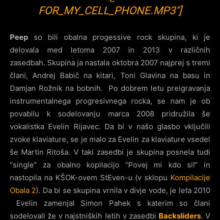
FOR_MY_CELL_PHONE.MP3″]
Peep
so bili obalna progessive rock skupina, ki je
delovala med letoma 2007 in 2013 v različnih
zasedbah. Skupina ja nastala oktobra 2007 najprej s tremi
člani, Andrej Babič na kitari, Toni Glavina na basu in
Damjan Rožnik na bobnih. Po dobrem letu preigravanja
instrumentalnega progresivnega rocka, se nam je ob
povabilu k sodelovanju marca 2008 pridružila še
vokalistka Evelin Rijavec. Da bi v našo glasbo vključili
zvoke klaviature, se je malo za Evelin za klaviature vsedel
še Martin Ritoša. V taki zasedbi je skupina posnela tudi
“single” za obalno kopilacijo “Povej mi kdo si!” in
nastopila na KŠOK-ovem StEven-u (v sklopu
Kompilacije
Obala 2
). Da bi se skupina vrnila v divje vode, je leta 2010
Evelin zamenjal Simon Pahek s katerim so člani
sodelovali že v najstniških letih v zasedbi
Backsliders
. V