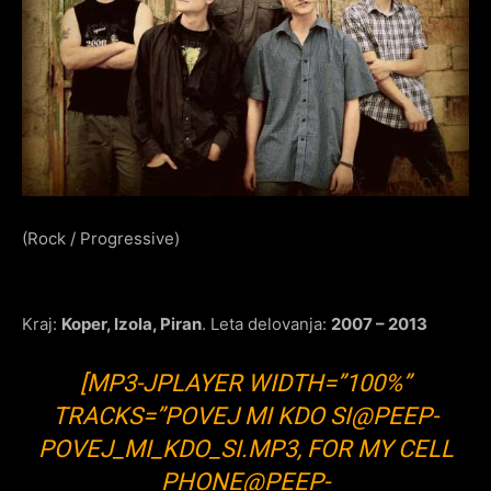
(Rock / Progressive)
Kraj:
Koper, Izola, Piran
. Leta delovanja:
2007 – 2013
[MP3-JPLAYER WIDTH=”100%”
TRACKS=”POVEJ MI KDO SI@PEEP-
POVEJ_MI_KDO_SI.MP3, FOR MY CELL
PHONE@PEEP-