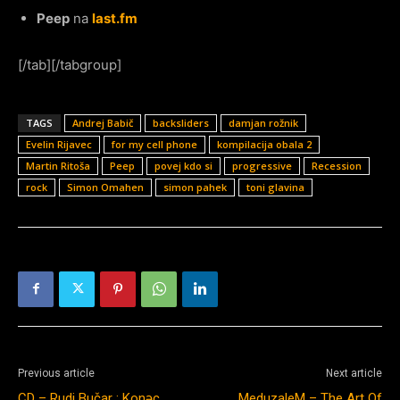
Peep
na
last.fm
[/tab][/tabgroup]
TAGS
Andrej Babič
backsliders
damjan rožnik
Evelin Rijavec
for my cell phone
kompilacija obala 2
Martin Ritoša
Peep
povej kdo si
progressive
Recession
rock
Simon Omahen
simon pahek
toni glavina
Previous article
Next article
CD – Rudi Bučar : Konəc
MeduzaleM – The Art Of