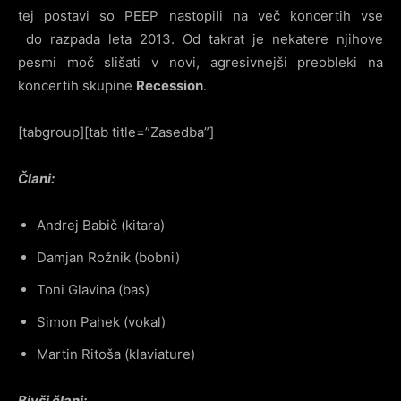
tej postavi so PEEP nastopili na več koncertih vse
do razpada leta 2013. Od takrat je nekatere njihove
pesmi moč slišati v novi, agresivnejši preobleki na
koncertih skupine
Recession
.
[tabgroup][tab title=”Zasedba”]
Člani:
Andrej Babič (kitara)
Damjan Rožnik (bobni)
Toni Glavina (bas)
Simon Pahek (vokal)
Martin Ritoša (klaviature)
Bivši člani: