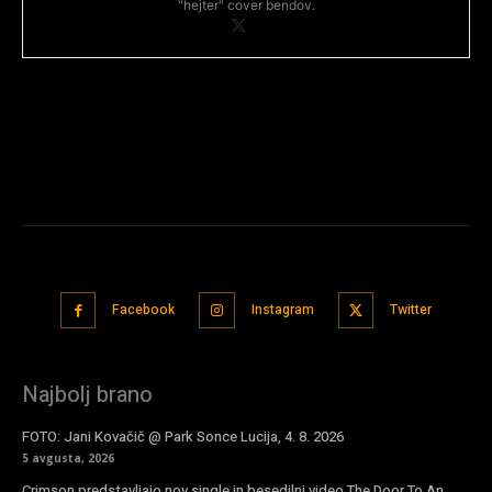
"hejter" cover bendov.
Facebook
Instagram
Twitter
Najbolj brano
FOTO: Jani Kovačič @ Park Sonce Lucija, 4. 8. 2026
5 avgusta, 2026
Crimson predstavljajo nov single in besedilni video The Door To An