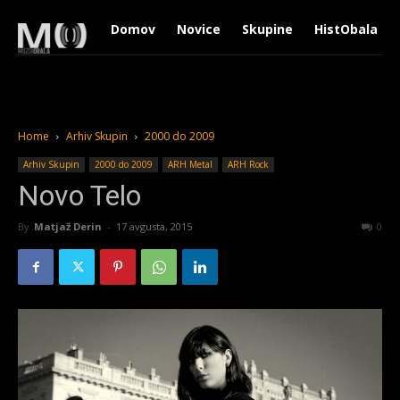
Domov
Novice
Skupine
HistObala
Home
Arhiv Skupin
2000 do 2009
Arhiv Skupin
2000 do 2009
ARH Metal
ARH Rock
Novo Telo
By
Matjaž Derin
-
17 avgusta, 2015
2556
0