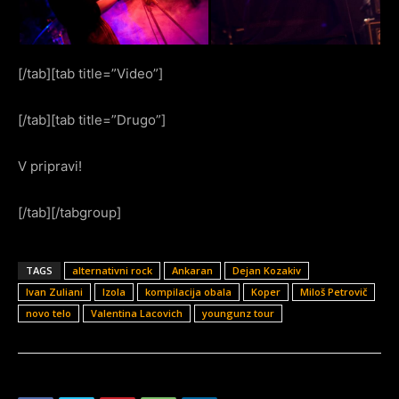
[/tab][tab title=”Video”]
[/tab][tab title=”Drugo”]
V pripravi!
[/tab][/tabgroup]
TAGS
alternativni rock
Ankaran
Dejan Kozakiv
Ivan Zuliani
Izola
kompilacija obala
Koper
Miloš Petrovič
novo telo
Valentina Lacovich
youngunz tour