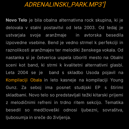
ADRENALINSKI_PARK.MP3″]
Novo Telo
je bila obalna alternativna rock skupina, ki je
delovala v stalni postavitvi od leta 2003. Od tedaj je
ustvarjala svoje aranžmaje in avtorska besedila
izpovedne vsebine. Bend je vedno strmel k perfekciji in
raznolikosti aranžmajev ter melodiki ženskega vokala. Od
nastanka si je četverica uspela izboriti mesto na Obalni
sceni kot band, ki strmi k kvalitetni alternativni glasbi.
Leta 2004 se je band s skladbo Usoda pojavil na
Kompilaciji Obala
in leto kasneje na kompilaciji Young
Gunz. Za seboj ima posnet studijski EP s štirimi
skladbami. Novo telo so predstavljali težki kitarski prijemi
z melodičnimi refreni in trdno ritem sekcijo. Tematika
besedil so medčloveški odnosi ljubezni, sovraštva,
ljubosumja in sreče do življenja.