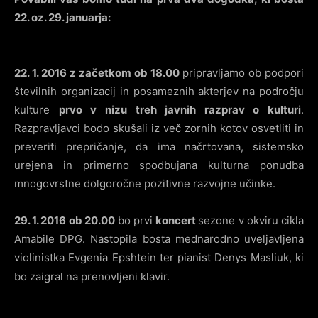
22. oz. 29. januarja:
22. 1. 2016 z začetkom ob 18.00
pripravljamo ob podpori
številnih organizacij in posameznih akterjev na področju
kulture
prvo v nizu treh javnih razprav o kulturi
.
Razpravljavci bodo skušali iz več zornih kotov osvetliti in
preveriti prepričanje, da ima načrtovana, sistemsko
urejena in primerno spodbujana kulturna ponudba
mnogovrstne dolgoročne pozitivne razvojne učinke.
29. 1. 2016 ob 20.00
bo prvi
koncert
sezone v okviru cikla
Amabile DPG. Nastopila bosta mednarodno uveljavljena
violinistka Evgenia Epshtein ter pianist Denys Masliuk, ki
bo zaigral na prenovljeni klavir.