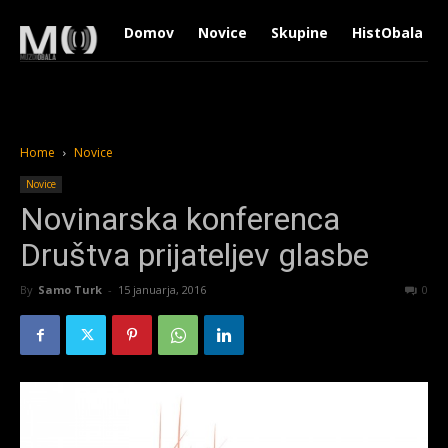
Domov
Novice
Skupine
HistObala
Home
Novice
Novice
Novinarska konferenca
Društva prijateljev glasbe
By
Samo Turk
-
15 januarja, 2016
1207
0