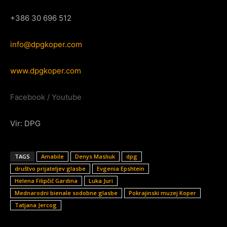
+386 30 696 512
info@dpgkoper.com
www.dpgkoper.com
Facebook
/
Youtube
Vir: DPG
TAGS
Amabile
Denys Masliuk
dpg
društvo prijateljev glasbe
Evgenia Epshtein
Helena Filipčič Gardina
Luka Juri
Mednarodni bienale sodobne glasbe
Pokrajinski muzej Koper
Tatjana Jercog