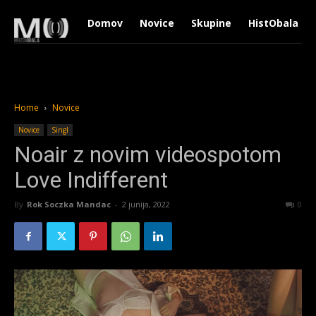
Domov
Novice
Skupine
HistObala
Home
Novice
Novice
Singl
Noair z novim videospotom
Love Indifferent
By
Rok Soczka Mandac
-
2 junija, 2022
1565
0