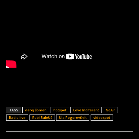
TAGS
darej šömen
hotspot
Love Indiferent
NoAir
Radio live
Robi Bulešič
Ula Pogorevčnik
videospot