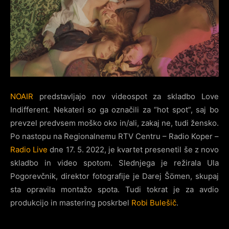
NOAIR
predstavljajo nov videospot za skladbo Love
Indifferent. Nekateri so ga označili za “hot spot”, saj bo
prevzel predvsem moško oko in/ali, zakaj ne, tudi žensko.
Po nastopu na Regionalnemu RTV Centru – Radio Koper –
Radio Live
dne 17. 5. 2022, je kvartet presenetil še z novo
skladbo in video spotom. Slednjega je režirala Ula
Pogorevčnik, direktor fotografije je Darej Šömen, skupaj
sta opravila montažo spota. Tudi tokrat je za avdio
produkcijo in mastering poskrbel
Robi Bulešič
.