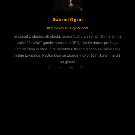
Gabriel Ogrin
http:/www.studiojork.com
je zrasel z glasbo, ob glasbi, morda tudi v glasbi, pri štirinajstih je
začel "šravfat" gumbe v studiu JORK, kjer še danes preživlja
večino časa in producira oziroma ustvarja glasbo za Slovenske
in tuje izvajalce. Redko kdaj se znajde v okoliščini, kateri ne diši
po glasbi.