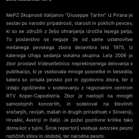
MePZ Skupnosti Italijanov “Giuseppe Tartini” iz Pirana je
sestav po narodni pripadnosti, starosti in poklicih pevcev,
ki so se združili z željo ohranjanja izročila lepega petja.
To poslanstvo se neguje že od same ustanovitve
mešanega pevskega zbora decembra leta 1975, iz
katerega izhaja sedanja vokalna skupina. Leta 2006 je
zbor proslavil tridesetletnico neprekinjenega delovanja s
publikacijo, ki je vsebovala mnoge posnetke in besedila,
katera so orisala pevsko pot in zgodovino zbora, ter z
izdajo zgoščenke v sodelovanju z regionalnim centrom
RTV Koper-Capodistria. Zbor je nastopil na mnogih
samostojnih koncertih, in sodeloval na številnih
srečanjih, revijah, mašah in drugih prireditvah v Sloveniji,
Hrvaški, Avstriji in Italiji. Je požel pozitivne kritike tako
doma kot v tujini. Širok repertorij vsebuje avtorske pesmi
različnih stilov in obdobij, ter narodne pesmi.