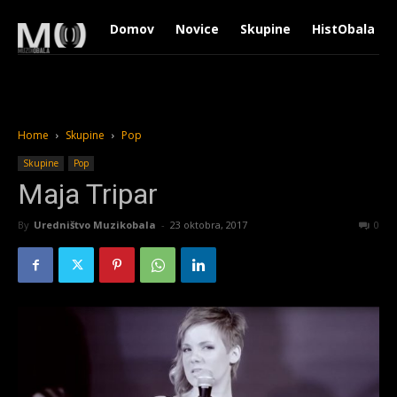
Domov
Novice
Skupine
HistObala
Home
Skupine
Pop
Skupine
Pop
Maja Tripar
By
Uredništvo Muzikobala
-
23 oktobra, 2017
6282
0