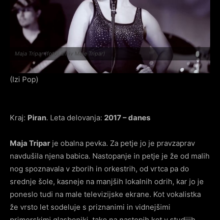
Maja Tripar (foto: arhiv Maje Tripar)
(Izi Pop)
Kraj:
Piran
. Leta delovanja:
2017 – danes
Maja Tripar
je obalna pevka. Za petje jo je pravzaprav
navdušila njena babica. Nastopanje in petje je že od malih
nog spoznavala v zborih in orkestrih, od vrtca pa do
srednje šole, kasneje na manjših lokalnih odrih, kar jo je
poneslo tudi na male televizijske ekrane. Kot vokalistka
že vrsto let sodeluje s priznanimi in vidnejšimi
primorskimi glasbeniki, tako na nastopih kot v studijih.