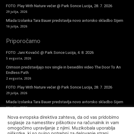
FOTO: Play With Nature večer @ Park Sonce Lucija, 28. 7. 2026
29 julija, 2026
Mlada Izolanka Tara Bauer predstavlja novo avtorsko skladbo Sijem
16 julija, 2026
Priporočamo
FOTO: Jani Kovačič @ Park Sonce Lucija, 4. 8. 2026
5 avgusta, 2026
Crimson predstavljajo nov single in besedilni video The Door To An
Endless Path
2 avgusta, 2026
FOTO: Play With Nature večer @ Park Sonce Lucija, 28. 7. 2026
29 julija, 2026
Mlada Izolanka Tara Bauer predstavlja novo avtorsko skladbo Sijem
16 julija, 2026
Nova evropska direktiva zahteva, da od vas pridobimo
Vpiši se v novičke
soglasje za namestitev piškotkov na računalnik in vam
omogočimo upravljanje z njimi. Muzikobala uporablja
piškotke, ki so nujno potrebni za delovanje strani,