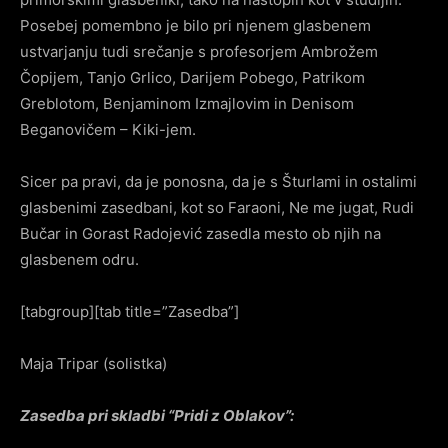
Posebej pomembno je bilo pri njenem glasbenem
ustvarjanju tudi srečanje s profesorjem Ambrožem
Čopijem, Tanjo Grlico, Darijem Pobego, Patrikom
Greblotom, Benjaminom Izmajlovim in Denisom
Beganovičem – Kiki-jem.
Sicer pa pravi, da je ponosna, da je s Šturlami in ostalimi
glasbenimi zasedbani, kot so Faraoni, Ne me jugat, Rudi
Bučar in Gorast Radojević zasedla mesto ob njih na
glasbenem odru.
[tabgroup][tab title=”Zasedba”]
Maja Tripar (solistka)
Zasedba pri skladbi “Pridi z Oblakov”: