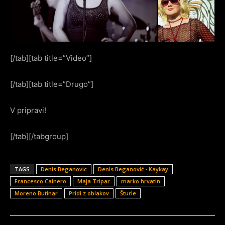
[/tab][tab title=”Video”]
[/tab][tab title=”Drugo”]
V pripravi!
[/tab][/tabgroup]
TAGS
Denis Beganovic
Denis Beganović - Kaykay
Francesco Cainero
Maja Tripar
marko hrvatin
Moreno Butinar
Pridi z oblakov
Šturle