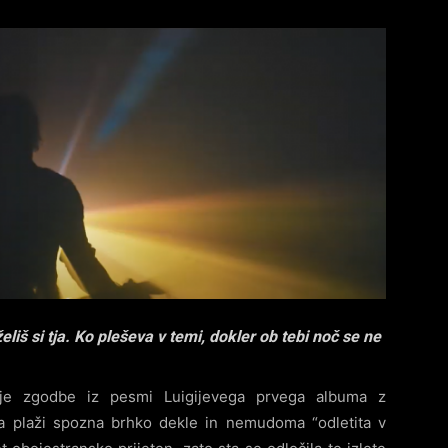
eliš si tja. Ko pleševa v temi, dokler ob tebi noč se ne
je zgodbe iz pesmi Luigijevega prvega albuma z
a plaži spozna brhko dekle in nemudoma “odletita v