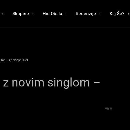
Skupine
HistObala
Recenzije
Kaj Še?
 Ko ugasnejo luči
i z novim singlom –
1427
0