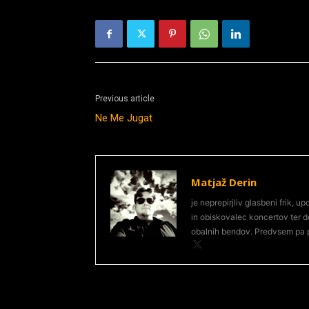
Previous article
Ne Me Jugat
Matjaž Derin
je neprepirjliv glasbeni frik,
in obiskovalec koncertov ter d
obalnih bendov. Predvsem pa p