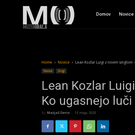
Domov
Novice
Home
Novice
Lean Kozlar Luigi z novim singlom –
Novice
Singl
Lean Kozlar Luig
Ko ugasnejo luči
By
Matjaž Derin
-
13 maja, 2020