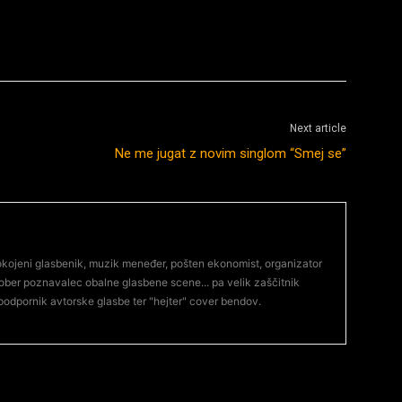
Next article
Ne me jugat z novim singlom “Smej se”
 upokojeni glasbenik, muzik meneđer, pošten ekonomist, organizator
ober poznavalec obalne glasbene scene... pa velik zaščitnik
odpornik avtorske glasbe ter "hejter" cover bendov.