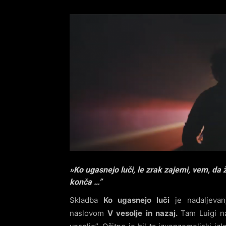
»Ko ugasnejo luči, le zrak zajemi, vem, da ž
konča …”
Skladba
Ko ugasnejo luči
je nadaljevan
naslovom
V vesolje in nazaj.
Tam Luigi n