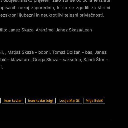
et obojestransko prijeten, zato sta se odločila te izlete
opisanih nekaj zaporednih, ki so se zgodili za štirimi
ezskrbni ljubezni in neukrotljivi telesni privlačnosti.
dilo: Janez Skaza, Aranžma: Janez Skaza/Lean
ali, , Matjaž Skaza – bobni, Tomaž Dolžan – bas, Janez
obič – klaviature, Grega Skaza – saksofon, Sandi Štor –
i.
lean kozlar
lean kozlar luigi
Lucija Marčič
Mitja Bobič