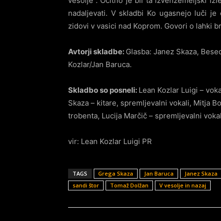
vesolje”. Očitno je bil ta izvenzemeljski izl
nadaljevati. V skladbi Ko ugasnejo luči je 
zidovi v vasici nad Koprom. Govori o lahki br
Avtorji skladbe:
Glasba: Janez Skaza, Bese
Kozlar/Jan Baruca.
Skladbo so posneli:
Lean Kozlar Luigi – vok
Skaza – kitare, spremljevalni vokali, Mitja B
trobenta, Lucija Marčič – spremljevalni vokal
vir: Lean Kozlar Luigi PR
TAGS
Grega Skaza
Jan Baruca
Janez Skaza
sandi štor
Tomaž Dolžan
V vesolje in nazaj