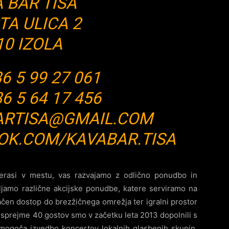
 BAR TISA
TA ULICA 2
10 IZOLA
86 5 99 27 061
6 5 64 17 456
ARTISA@GMAIL.COM
K.COM/KAVABAR.TISA
terasi v mestu, vas razvajamo z odlično ponudbo in
ljamo različne akcijske ponudbe, katere serviramo na
čen dostop do brezžičnega omrežja ter igralni prostor
 sprejme 40 gostov smo v začetku leta 2013 dopolnili s
mogoča izvedbo koncertov lokalnih glasbenih skupin.