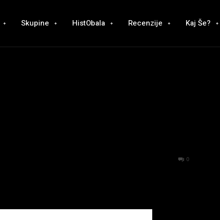
Skupine
HistObala
Recenzije
Kaj Še?
1836
0