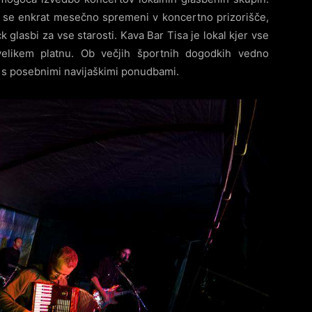
e se enkrat mesečno spremeni v koncertno prizorišče,
ck glasbi za vse starosti. Kava Bar Tisa je lokal kjer vse
elikem platnu. Ob večjih športnih dogodkih vedno
 s posebnimi navijaškimi ponudbami.