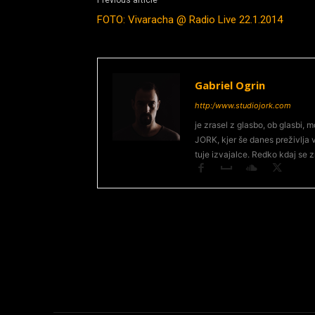
Previous article
FOTO: Vivaracha @ Radio Live 22.1.2014
Gabriel Ogrin
http:/www.studiojork.com
je zrasel z glasbo, ob glasbi, m
JORK, kjer še danes preživlja 
tuje izvajalce. Redko kdaj se zn