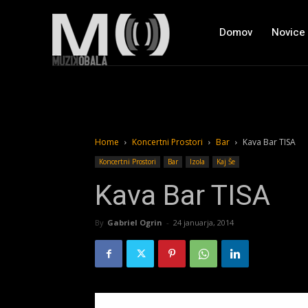
Domov
Novice
Home
Koncertni Prostori
Bar
Kava Bar TISA
Koncertni Prostori
Bar
Izola
Kaj Še
Kava Bar TISA
By
Gabriel Ogrin
-
24 januarja, 2014