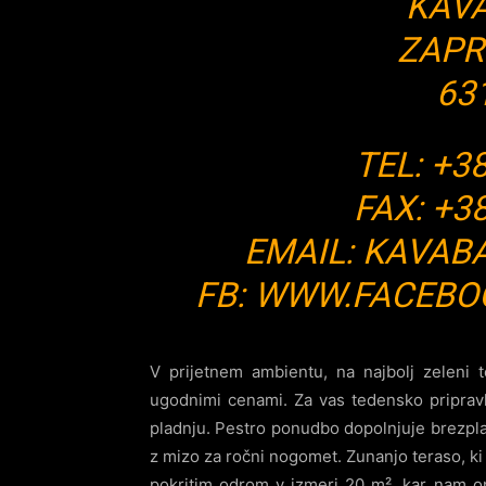
KAVA
ZAPR
63
TEL: +3
FAX: +38
EMAIL:
KAVAB
FB:
WWW.FACEBOO
V prijetnem ambientu, na najbolj zeleni 
ugodnimi cenami. Za vas tedensko priprav
pladnju. Pestro ponudbo dopolnjuje brezpla
z mizo za ročni nogomet. Zunanjo teraso, ki
pokritim odrom v izmeri 20 m², kar nam o