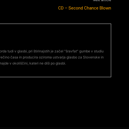
Next article
CD – Second Chance Blown
orda tudi v glasbi, pri štirinajstih je začel "šravfat" gumbe v studiu
večino časa in producira oziroma ustvarja glasbo za Slovenske in
ajde v okoliščini, kateri ne diši po glasbi.