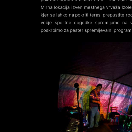
Mirna lokacija izven mestnega vrveža Izol
kjer se lahko na pokriti terasi prepustite ro
večje športne dogodke spremljamo na v
poskrbimo za pester spremljevalni program