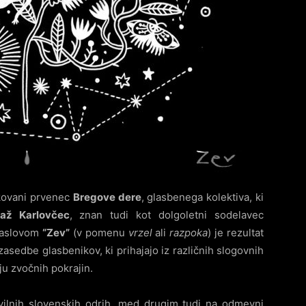
čakovani prvenec
Bregove dere
, glasbenega kolektiva, ki
jaž Karlovčec
, znan tudi kot dolgoletni sodelavec
naslovom
“Zev”
(v pomenu
vrzel
ali
razpoka
) je rezultat
asedbe glasbenikov, ki prihajajo iz različnih slogovnih
nju zvočnih pokrajin.
tevilnih slovenskih odrih, med drugim tudi na odmevni