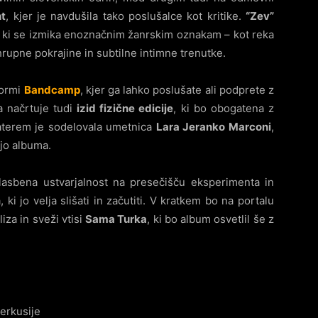
nt
, kjer je navdušila tako poslušalce kot kritike.
“Zev”
o, ki se izmika enoznačnim žanrskim oznakam – kot reka
rupne pokrajine in subtilne intimne trenutke.
formi
Bandcamp
, kjer ga lahko poslušate ali podprete z
 načrtuje tudi
izid fizične edicije
, ki bo obogatena z
katerem je sodelovala umetnica
Lara Jeranko Marconi
,
ijo albuma.
asbena ustvarjalnost na presečišču eksperimenta in
 ki jo velja slišati in začutiti. V kratkem bo na portalu
iza in sveži vtisi
Sama Turka
, ki bo album osvetlil še z
perkusije