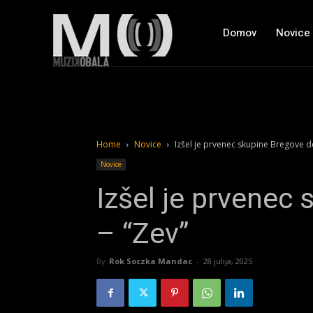
Domov
Novice
Home
Novice
Izšel je prvenec skupine Bregove d
Novice
Izšel je prvenec
– “Zev”
By
Rok Soczka Mandac
-
28 julija, 2025