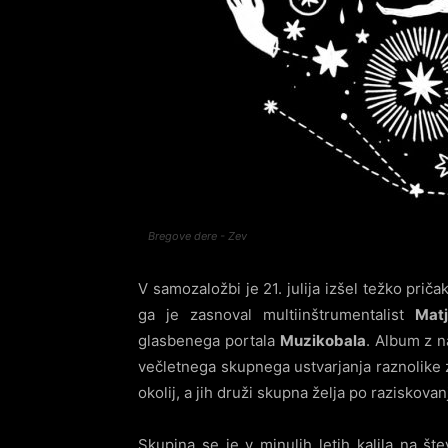
Bregove dere - Zev
V samozaložbi je 21. julija izšel težko pri
ga je zasnoval multiinštrumentalist
Mat
glasbenega portala
Muzikobala
. Album z 
večletnega skupnega ustvarjanja raznolike z
okolij, a jih druži skupna želja po raziskova
Skupina se je v minulih letih kalila na š