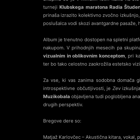
turneji
Klubskega maratona Radia Štude
prinaša izrazito kolektivno zvočno izkušnj
poslušalca vodi skozi avantgardne pasaže, h
Album je trenutno dostopen na spletni plat
nakupom. V prihodnjih mesecih pa skupina
vizualnim in oblikovnim konceptom
, pri 
ter bo tako celostno zaokrožila estetsko viz
Za vse, ki vas zanima sodobna domača gl
introspektivne občutljivosti, je
Zev
izkušnja,
Muzikobala
objavljena tudi poglobljena anal
drugih perspektiv.
Bregove dere so:
Matjaž Karlovčec – Akustična kitara, vokal, 