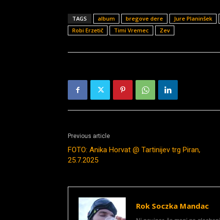
TAGS
album
bregove dere
Jure Planinšek
Robi Erzetič
Timi Vremec
Zev
Previous article
FOTO: Anika Horvat @ Tartinijev trg Piran,
25.7.2025
Rok Soczka Mandac