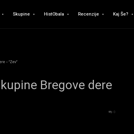
Skupine
HistObala
Recenzije
Kaj Še?
ere – “Zev”
 skupine Bregove dere
1508
0