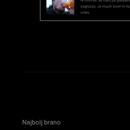
Ni novinar, še manj pa glasbeni
zagrozijo. Je muzik lover in mu
vmes.
Najbolj brano