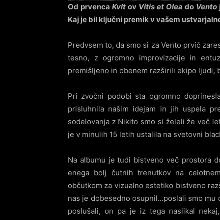
Od prvenca
Kvlt
ov
Vitis et Olea
do
Vento
Kaj je bil ključni premik v vašem ustvarja
Predvsem to, da smo si za Vento prvič zares 
tesno, z ogromno improvizacije in entuz
premišljeno in obenem razširili ekipo ljudi, b
Pri zvočni podobi sta ogromno doprines
prisluhnila našim idejam in jih uspela pr
sodelovanja z Nikito smo si želeli že več le
je v minulih 15 letih ustalila na svetovni bla
Na albumu je tudi bistveno več prostora d
enega bolj čutnih trenutkov na celotn
občutkom za vizualno estetiko bistveno razš
nas je dobesedno osupnil…poslali smo mu d
poslušali, on pa je iz tega naslikal neka