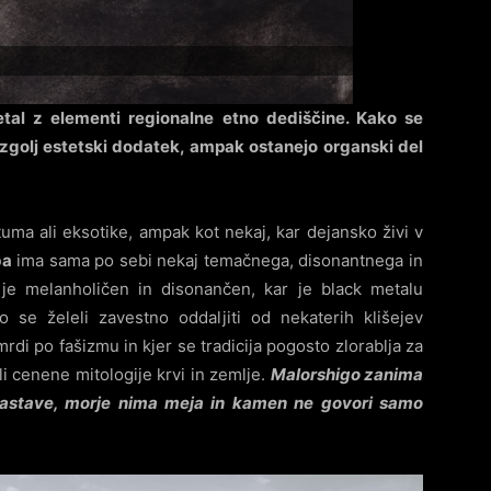
tal z elementi regionalne etno dediščine. Kako se
o zgolj estetski dodatek, ampak ostanejo organski del
tuma ali eksotike, ampak kot nekaj, kar dejansko živi v
ba
ima sama po sebi nekaj temačnega, disonantnega in
 je melanholičen in disonančen, kar je black metalu
 se želeli zavestno oddaljiti od nekaterih klišejev
rdi po fašizmu in kjer se tradicija pogosto zlorablja za
ali cenene mitologije krvi in zemlje.
Malorshigo zanima
 zastave, morje nima meja in kamen ne govori samo