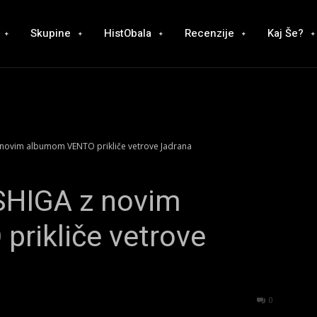
Skupine
HistObala
Recenzije
Kaj Še?
 novim albumom VENTO prikliče vetrove Jadrana
SHIGA z novim
rikliče vetrove
542
0