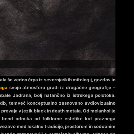
a še vedno črpa iz severnjaških mitologij, gozdov in
higa
svojo atmosfero gradi iz drugačne geografije –
 obale Jadrana, bolj natančno iz istrskega polotoka.
ladb, temveč konceptualno zasnovano avdiovizualno
 prevaja v jezik black in death metala. Od melanholije
e bend odmika od folklorne estetike kot praznega
vezavo med lokalno tradicijo, prostorom in sodobnim