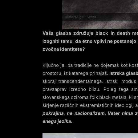
Malorshiga – Vento
Vaša glasba združuje black in death me
izogniti temu, da etno vplivi ne postanej
zvočne identitete?
Ključno je, da tradicije ne dojemaš kot kos
prostoru, iz katerega prihajaš.
Istrska glas
skoraj transcendentalnega. Istrski modus
pravzaprav izredno blizu. Poleg tega smo
slovanskega oziroma folk black metala, ki sm
širjenje različnih ekstremističnih ideologij 
pokrajina, ne nacionalizem. Veter nima
enega jezika.