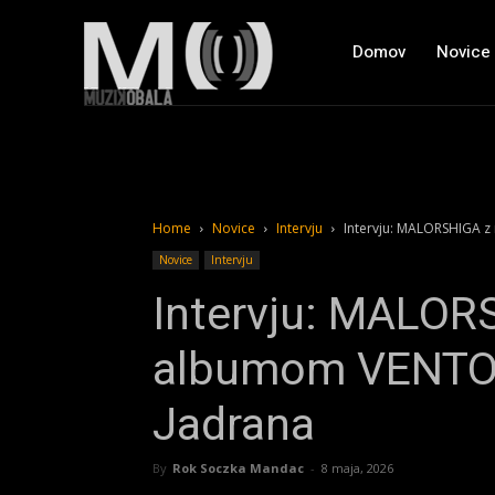
Domov
Novice
Home
Novice
Intervju
Intervju: MALORSHIGA z
Novice
Intervju
Intervju: MALOR
albumom VENTO p
Jadrana
By
Rok Soczka Mandac
-
8 maja, 2026