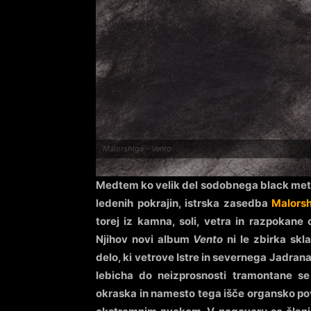
Malorshiga - Vento
Medtem ko velik del sodobnega black metal
ledenih pokrajin, istrska zasedba
Malors
torej iz kamna, soli, vetra in razpokane
Njihov novi album
Vento
ni le zbirka sk
delo, ki vetrove Istre in severnega Jadrana
lebicha do neizprosnosti tramontane s
okraska in namesto tega išče organsko po