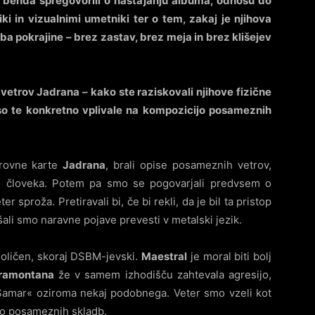
benda spregovorili o nastajanju albuma, odnosu do
ki in vizualnimi umetniki ter o tem, zakaj je njihova
a pokrajine – brez zastav, brez meja in brez klišejev
vetrov Jadrana – kako ste raziskovali njihove fizične
 so te konkretno vplivale na kompozicijo posameznih
trovne karte
Jadrana
, brali opise posameznih vetrov,
in človeka. Potem pa smo se pogovarjali predvsem o
 sproža. Pretiravali bi, če bi rekli, da je bil ta pristop
ali smo naravne pojave prevesti v metalski jezik.
ličen, skoraj DSBM-jevski.
Maestral
je moral biti bolj
ramontana
že v samem izhodišču zahtevala agresijo,
»Šamar« oziroma nekaj podobnega. Veter smo vzeli kot
turo posameznih skladb.