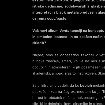
ekstremnim zvokom. V pogovoru so člani 
istrske dediščine, sodelovanjih z glasbeni
interpretacija black metala predvsem glasb
oziroma copy/paste.
Vaš novi album
Vento
temelji na konceptu 
in simbolne lastnosti in na kakšen način
skladb?
Najprej smo se dobesedno zakopali v ve
njihove značaje, smeri, vplive na morje 
občutkih in atmosferah, ki jih posamezen veter
akademski, ampak izrazito instinktiven. Skuš
Zelo hitro smo vedeli, da bo
Lebich
melanho
poskočen, »za na šagro«, medtem ko je
T
hitrost in občutek nečesa neizprosnega. 
silo, ki je določala ritem, dinamiko in teks