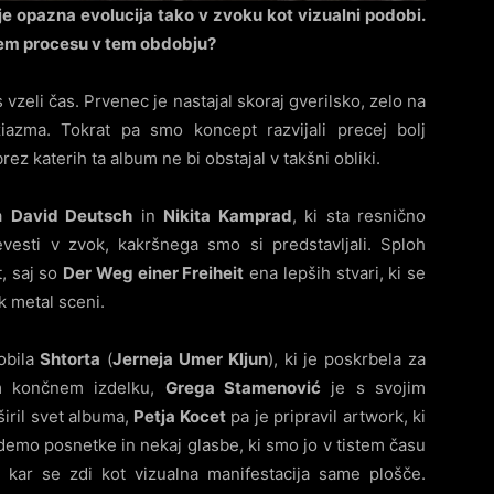
je opazna evolucija tako v zvoku kot vizualni podobi.
lnem procesu v tem obdobju?
vzeli čas. Prvenec je nastajal skoraj gverilsko, zelo na
iazma. Tokrat pa smo koncept razvijali precej bolj
rez katerih ta album ne bi obstajal v takšni obliki.
la
David Deutsch
in
Nikita Kamprad
, ki sta resnično
evesti v zvok, kakršnega smo si predstavljali. Sploh
t, saj so
Der Weg einer Freiheit
ena lepših stvari, ki se
ck metal sceni.
obila
Shtorta
(
Jerneja Umer Kljun
), ki je poskrbela za
em končnem izdelku,
Grega Stamenović
je s svojim
iril svet albuma,
Petja Kocet
pa je pripravil artwork, ki
emo posnetke in nekaj glasbe, ki smo jo v tistem času
j, kar se zdi kot vizualna manifestacija same plošče.