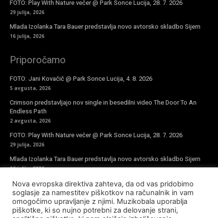
FOTO: Play With Nature večer @ Park Sonce Lucija, 28. 7. 2026
29 julija, 2026
Mlada Izolanka Tara Bauer predstavlja novo avtorsko skladbo Sijem
16 julija, 2026
Priporočamo
FOTO: Jani Kovačič @ Park Sonce Lucija, 4. 8. 2026
5 avgusta, 2026
Crimson predstavljajo nov single in besedilni video The Door To An
Endless Path
2 avgusta, 2026
FOTO: Play With Nature večer @ Park Sonce Lucija, 28. 7. 2026
29 julija, 2026
Mlada Izolanka Tara Bauer predstavlja novo avtorsko skladbo Sijem
16 julija, 2026
Nova evropska direktiva zahteva, da od vas pridobimo
Vpiši se v novičke
soglasje za namestitev piškotkov na računalnik in vam
omogočimo upravljanje z njimi. Muzikobala uporablja
piškotke, ki so nujno potrebni za delovanje strani,