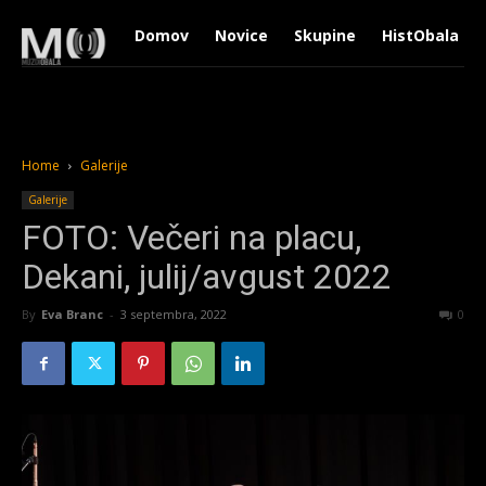
Domov
Novice
Skupine
HistObala
Home
Galerije
Galerije
FOTO: Večeri na placu,
Dekani, julij/avgust 2022
By
Eva Branc
-
3 septembra, 2022
1415
0