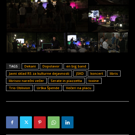
TAGS
Dekani
Dopolavor
en big band
Javni sklad RS za kulturne dejavnosti
JSKD
koncert
libris
librisov narečni večer
Serate in piazzetta
toxine
Trio Oblivion
Urška Špende
Večeri na placu