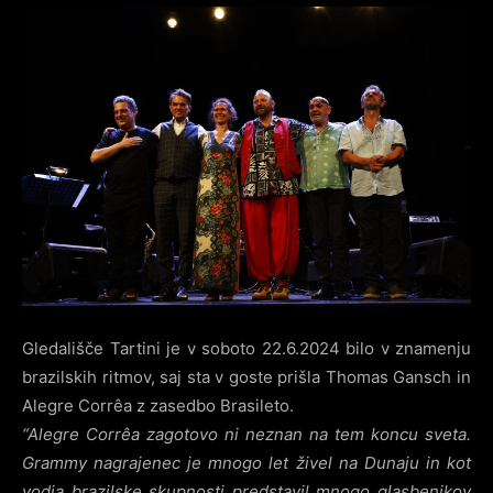
Gledališče Tartini je v soboto 22.6.2024 bilo v znamenju
brazilskih ritmov, saj sta v goste prišla Thomas Gansch in
Alegre Corrêa z zasedbo Brasileto.
“Alegre Corrêa zagotovo ni neznan na tem koncu sveta.
Grammy nagrajenec je mnogo let živel na Dunaju in kot
vodja brazilske skupnosti predstavil mnogo glasbenikov