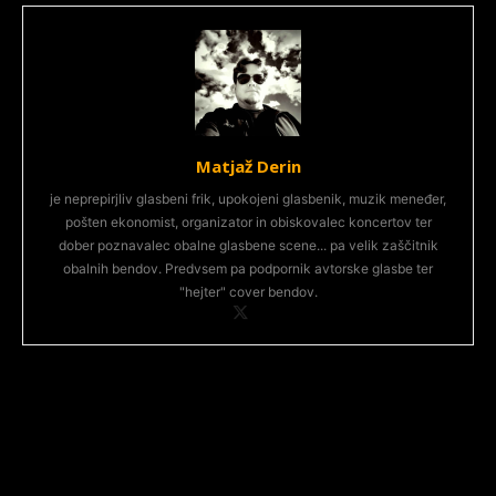
Matjaž Derin
je neprepirjliv glasbeni frik, upokojeni glasbenik, muzik meneđer,
pošten ekonomist, organizator in obiskovalec koncertov ter
dober poznavalec obalne glasbene scene... pa velik zaščitnik
obalnih bendov. Predvsem pa podpornik avtorske glasbe ter
"hejter" cover bendov.