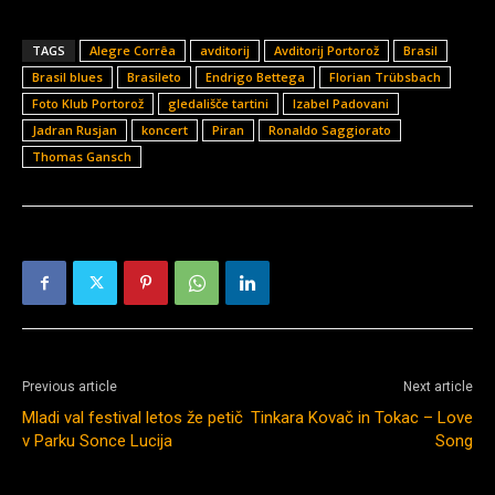
TAGS
Alegre Corrêa
avditorij
Avditorij Portorož
Brasil
Brasil blues
Brasileto
Endrigo Bettega
Florian Trübsbach
Foto Klub Portorož
gledališče tartini
Izabel Padovani
Jadran Rusjan
koncert
Piran
Ronaldo Saggiorato
Thomas Gansch
Previous article
Next article
Mladi val festival letos že petič
Tinkara Kovač in Tokac – Love
v Parku Sonce Lucija
Song