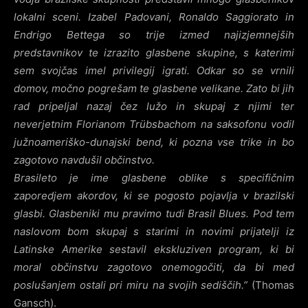
lokalni sceni. Izabel Padovani, Ronaldo Saggiorato in
Endrigo Bettega so trije izmed najizjemnejših
predstavnikov te izrazito glasbene skupine, s katerimi
sem svojčas imel privilegij igrati. Odkar so se vrnili
domov, močno pogrešam te glasbene velikane. Zato bi jih
rad pripeljal nazaj čez lužo in skupaj z njimi ter
neverjetnim Florianom Trübsbachom na saksofonu vodil
južnoameriško-dunajski bend, ki pozna vse trike in bo
zagotovo navdušil občinstvo.
Brasileto je ime glasbene oblike s specifičnim
zaporedjem akordov, ki se pogosto pojavlja v brazilski
glasbi. Glasbeniki mu pravimo tudi Brasil Blues. Pod tem
naslovom bom skupaj s starimi in novimi prijatelji iz
Latinske Amerike sestavil ekskluziven program, ki bi
moral občinstvu zagotovo onemogočiti, da bi med
poslušanjem ostali pri miru na svojih sediščih.”
(Thomas
Gansch).