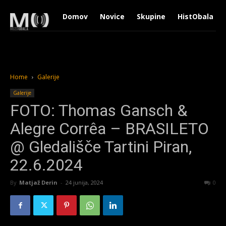
Domov
Novice
Skupine
HistObala
Home
Galerije
Galerije
FOTO: Thomas Gansch &
Alegre Corrêa – BRASILETO
@ Gledališče Tartini Piran,
22.6.2024
By
Matjaž Derin
-
24 junija, 2024
1234
0