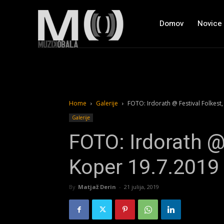
Domov
Novice
Home
Galerije
FOTO: Irdorath @ Festival Folkest
Galerije
FOTO: Irdorath @ 
Koper 19.7.2019
By
Matjaž Derin
-
21 julija, 2019