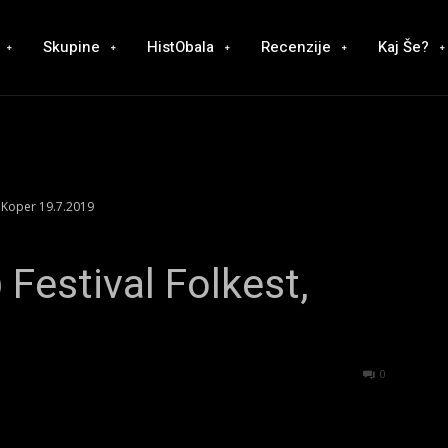
Skupine
HistObala
Recenzije
Kaj Še?
, Koper 19.7.2019
Festival Folkest,
1396
0