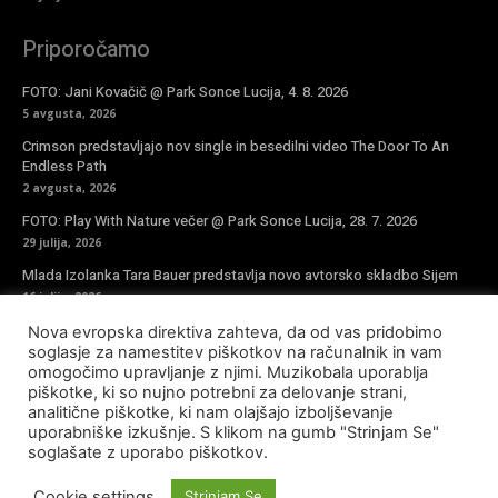
Priporočamo
FOTO: Jani Kovačič @ Park Sonce Lucija, 4. 8. 2026
5 avgusta, 2026
Crimson predstavljajo nov single in besedilni video The Door To An
Endless Path
2 avgusta, 2026
FOTO: Play With Nature večer @ Park Sonce Lucija, 28. 7. 2026
29 julija, 2026
Mlada Izolanka Tara Bauer predstavlja novo avtorsko skladbo Sijem
16 julija, 2026
Nova evropska direktiva zahteva, da od vas pridobimo
Vpiši se v novičke
soglasje za namestitev piškotkov na računalnik in vam
omogočimo upravljanje z njimi. Muzikobala uporablja
piškotke, ki so nujno potrebni za delovanje strani,
analitične piškotke, ki nam olajšajo izboljševanje
uporabniške izkušnje. S klikom na gumb "Strinjam Se"
soglašate z uporabo piškotkov.
© Copyright - Muzikobala 2023 - Created by
Baleynet
Cookie settings
Strinjam Se