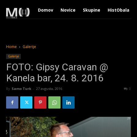
Domov
Novice
Skupine
HistObala
Home
Galerije
Galerije
FOTO: Gipsy Caravan @
Kanela bar, 24. 8. 2016
By
Samo Turk
-
27 avgusta, 2016
1363
0