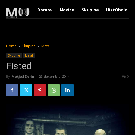
Domov
Novice
Skupine
HistObala
Home
Skupine
Metal
Skupine
Metal
Fisted
By
Matjaž Derin
-
29 decembra, 2014
1876
0