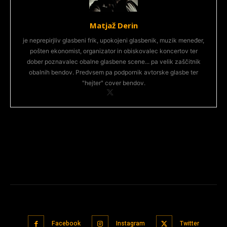
Matjaž Derin
je neprepirjliv glasbeni frik, upokojeni glasbenik, muzik meneđer,
pošten ekonomist, organizator in obiskovalec koncertov ter
dober poznavalec obalne glasbene scene... pa velik zaščitnik
obalnih bendov. Predvsem pa podpornik avtorske glasbe ter
"hejter" cover bendov.
Facebook
Instagram
Twitter