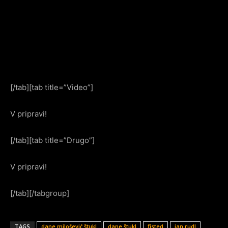
[/tab][tab title=”Video”]
V pripravi!
[/tab][tab title=”Drugo”]
V pripravi!
[/tab][/tabgroup]
TAGS
dane milošević štukl
dane štukl
fisted
jan rudl