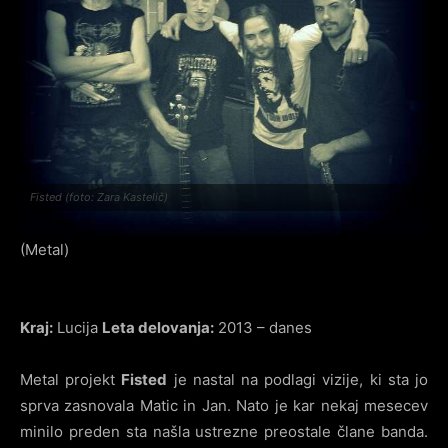
Fisted (foto: Zara Kastelič)
(Metal)
Kraj:
Lucija
Leta delovanja:
2013 – danes
Metal projekt
Fisted
je nastal na podlagi vizije, ki sta jo
sprva zasnovala Matic in Jan. Nato je kar nekaj mesecev
minilo preden sta našla ustrezne preostale člane banda.