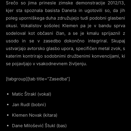
Srečo so jima prinesle zimske demonstracije 2012/13,
kjer sta spoznala basista Daneta in ugotovili so, da jih
poleg uporniškega duha združujejo tudi podobni glasbeni
okusi. Vokalistov sošolec Klemen pa je v bandu sprva
sodeloval kot občasni član, a se je kmalu sprijaznil z
usodo in se v zasedbo dokončno integriral. Skupaj
ustvarjajo avtorsko glasbo upora, specifičen metal zvok, s
katerim kontrirajo sodobnimi družbenimi konvencijami, ki
se pojavljajo v vsakodnevnem življenju.
[tabgroup][tab title=”Zasedba”]
Matic Štrakl (vokal)
Jan Rudl (bobni)
Klemen Novak (kitara)
Dane Milošević Štukl (bas)