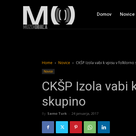
Domov
Novice
Home
Novice
CKŠP Izola vabi k vpisu v folklorno
Novice
CKŠP Izola vabi k
skupino
By
Samo Turk
-
24 januarja, 2017