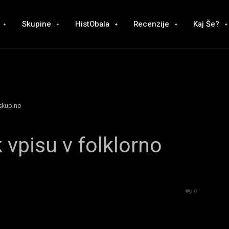
Skupine
HistObala
Recenzije
Kaj Še?
 skupino
 vpisu v folklorno
1443
0