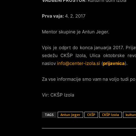
VADBENI PROSTOR:
Kulturni dom Izola
Prva vaja:
4. 2. 2017
Mentor skupine je Antun Jeger.
Vpis je odprt do konca januarja 2017. Pri
sedežu CKŠP Izola, Ulica oktobrske revol
naslov
info@center-izola.si
(
prijavnica
).
Za vse informacije smo vam na voljo tudi po
Vir: CKŠP Izola
TAGS
Antun Jeger
CKŠP
CKŠP Izola
kultur