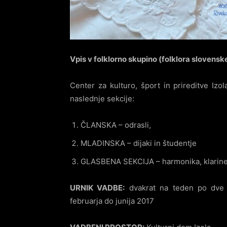
Vpis v folklorno skupino (folklora slovenske
Center za kulturo, šport in prireditve Izo
naslednje sekcije:
ČLANSKA – odrasli,
MLADINSKA – dijaki in študentje
GLASBENA SEKCIJA – harmonika, klarinet,
URNIK VADBE:
dvakrat na teden po dve u
februarja do junija 2017