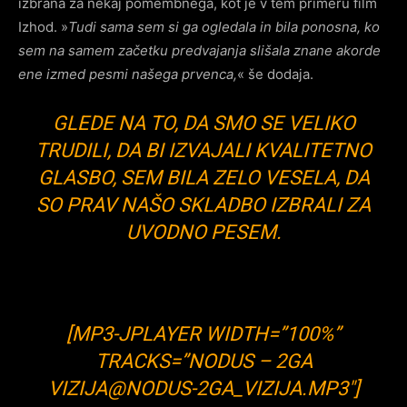
izbrana za nekaj pomembnega, kot je v tem primeru film
Izhod. »
Tudi sama sem si ga ogledala in bila ponosna, ko
sem na samem začetku predvajanja slišala znane akorde
ene izmed pesmi našega prvenca,
« še dodaja.
GLEDE NA TO, DA SMO SE VELIKO
TRUDILI, DA BI IZVAJALI KVALITETNO
GLASBO, SEM BILA ZELO VESELA, DA
SO PRAV NAŠO SKLADBO IZBRALI ZA
UVODNO PESEM.
[MP3-JPLAYER WIDTH=”100%”
TRACKS=”NODUS – 2GA
VIZIJA@NODUS-2GA_VIZIJA.MP3″]