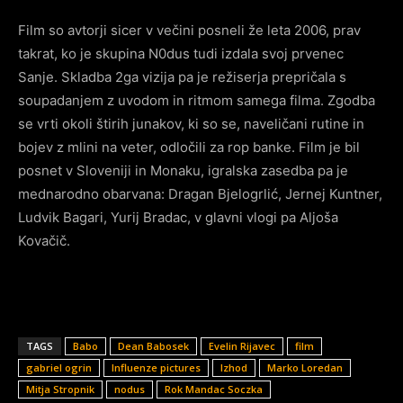
Film so avtorji sicer v večini posneli že leta 2006, prav
takrat, ko je skupina N0dus tudi izdala svoj prvenec
Sanje. Skladba 2ga vizija pa je režiserja prepričala s
soupadanjem z uvodom in ritmom samega filma. Zgodba
se vrti okoli štirih junakov, ki so se, naveličani rutine in
bojev z mlini na veter, odločili za rop banke. Film je bil
posnet v Sloveniji in Monaku, igralska zasedba pa je
mednarodno obarvana: Dragan Bjelogrlić, Jernej Kuntner,
Ludvik Bagari, Yurij Bradac, v glavni vlogi pa Aljoša
Kovačič.
TAGS
Babo
Dean Babosek
Evelin Rijavec
film
gabriel ogrin
Influenze pictures
Izhod
Marko Loredan
Mitja Stropnik
nodus
Rok Mandac Soczka