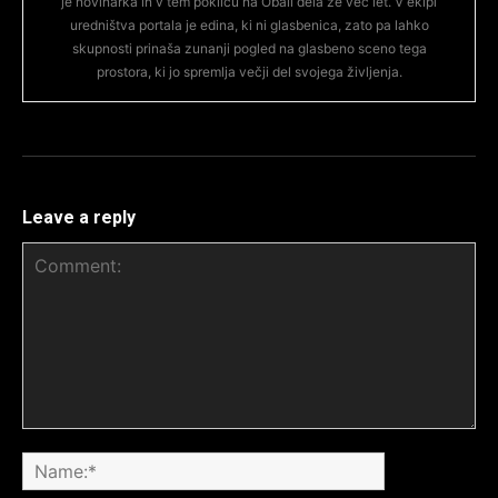
je novinarka in v tem poklicu na Obali dela že več let. V ekipi
uredništva portala je edina, ki ni glasbenica, zato pa lahko
skupnosti prinaša zunanji pogled na glasbeno sceno tega
prostora, ki jo spremlja večji del svojega življenja.
Leave a reply