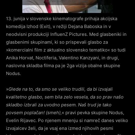
Ludvik Bagari in Yuri Bradac
13. junija v slovenske kinematografe prihaja akcijska
komedija Izhod (Exit), v režiji Dejana Baboska in v
neodvisni produkciji InfluenZ Pictures. Med glasbeniki in
glasbenimi skupinami, ki so prispevali glasbo za
»komercialni film z aktualno slovensko tematiko« so tudi
Anika Horvat, Noctiferia, Valentino Kanzyani, in drugi,
naslovna skladba filma pa je 2ga vizija obalne skupine
Nodus.
»
Glede na to, da smo se veliko trudili, da bi izvajali
kvalitetno glasbo, sem bila zelo vesela, da so prav našo
skladbo izbrali za uvodno pesem. Naš trud je tako
povsem poplačan! (smeh),
« pravi pevka skupine Nodus,
Evelin Rijavec. Po njenem mnenju si namreč danes veliko
izvajalcev želi, da je vsaj ena izmed njihovih pesmi