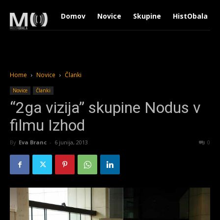
Domov
Novice
Skupine
HistObala
Home
Novice
Članki
Novice
Članki
“2ga vizija” skupine Nodus v
filmu Izhod
By
Eva Branc
-
6 junija, 2013
1290
0