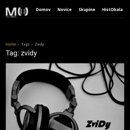
Domov
Novice
Skupine
HistObala
Home
Tags
Zvidy
Tag: zvidy