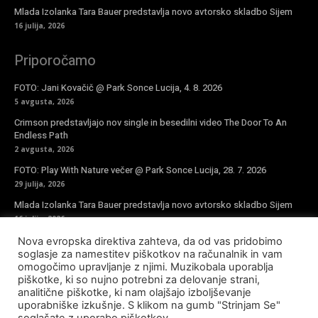
Mlada Izolanka Tara Bauer predstavlja novo avtorsko skladbo Sijem
16 julija, 2026
Priporočamo
FOTO: Jani Kovačič @ Park Sonce Lucija, 4. 8. 2026
5 avgusta, 2026
Crimson predstavljajo nov single in besedilni video The Door To An
Endless Path
2 avgusta, 2026
FOTO: Play With Nature večer @ Park Sonce Lucija, 28. 7. 2026
29 julija, 2026
Mlada Izolanka Tara Bauer predstavlja novo avtorsko skladbo Sijem
16 julija, 2026
Nova evropska direktiva zahteva, da od vas pridobimo
Vpiši se v novičke
soglasje za namestitev piškotkov na računalnik in vam
omogočimo upravljanje z njimi. Muzikobala uporablja
piškotke, ki so nujno potrebni za delovanje strani,
analitične piškotke, ki nam olajšajo izboljševanje
uporabniške izkušnje. S klikom na gumb "Strinjam Se"