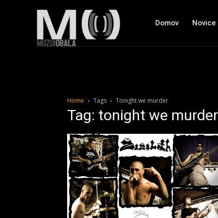
Domov
Novice
Home
Tags
Tonight we murder
Tag: tonight we murder