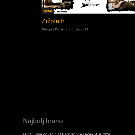
Metal
Žižolath
Matjaž Derin
-
2 julija, 2013
Najbolj brano
FOTO: Jani Kovačič @ Park Sonce Lucija, 4. 8. 2026