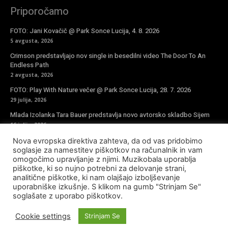
Priporočamo
FOTO: Jani Kovačič @ Park Sonce Lucija, 4. 8. 2026
5 avgusta, 2026
Crimson predstavljajo nov single in besedilni video The Door To An
Endless Path
2 avgusta, 2026
FOTO: Play With Nature večer @ Park Sonce Lucija, 28. 7. 2026
29 julija, 2026
Mlada Izolanka Tara Bauer predstavlja novo avtorsko skladbo Sijem
16 julija, 2026
Nova evropska direktiva zahteva, da od vas pridobimo
Vpiši se v novičke
soglasje za namestitev piškotkov na računalnik in vam
omogočimo upravljanje z njimi. Muzikobala uporablja
piškotke, ki so nujno potrebni za delovanje strani,
analitične piškotke, ki nam olajšajo izboljševanje
uporabniške izkušnje. S klikom na gumb "Strinjam Se"
soglašate z uporabo piškotkov.
© Copyright - Muzikobala 2023 - Created by
Baleynet
Cookie settings
Strinjam Se