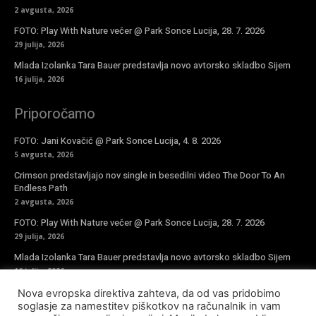
2 avgusta, 2026
FOTO: Play With Nature večer @ Park Sonce Lucija, 28. 7. 2026
29 julija, 2026
Mlada Izolanka Tara Bauer predstavlja novo avtorsko skladbo Sijem
16 julija, 2026
Priporočamo
FOTO: Jani Kovačič @ Park Sonce Lucija, 4. 8. 2026
5 avgusta, 2026
Crimson predstavljajo nov single in besedilni video The Door To An
Endless Path
2 avgusta, 2026
FOTO: Play With Nature večer @ Park Sonce Lucija, 28. 7. 2026
29 julija, 2026
Mlada Izolanka Tara Bauer predstavlja novo avtorsko skladbo Sijem
16 julija, 2026
Nova evropska direktiva zahteva, da od vas pridobimo
Vpiši se v novičke
soglasje za namestitev piškotkov na računalnik in vam