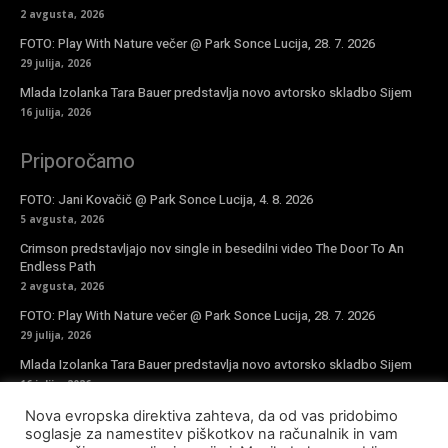
2 avgusta, 2026
FOTO: Play With Nature večer @ Park Sonce Lucija, 28. 7. 2026
29 julija, 2026
Mlada Izolanka Tara Bauer predstavlja novo avtorsko skladbo Sijem
16 julija, 2026
Priporočamo
FOTO: Jani Kovačič @ Park Sonce Lucija, 4. 8. 2026
5 avgusta, 2026
Crimson predstavljajo nov single in besedilni video The Door To An
Endless Path
2 avgusta, 2026
FOTO: Play With Nature večer @ Park Sonce Lucija, 28. 7. 2026
29 julija, 2026
Mlada Izolanka Tara Bauer predstavlja novo avtorsko skladbo Sijem
16 julija, 2026
Nova evropska direktiva zahteva, da od vas pridobimo
Vpiši se v novičke
soglasje za namestitev piškotkov na računalnik in vam