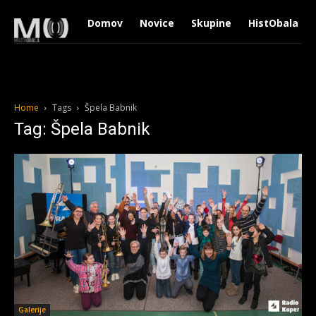
Domov
Novice
Skupine
HistObala
Home
Tags
Špela Babnik
Tag: Špela Babnik
Galerije