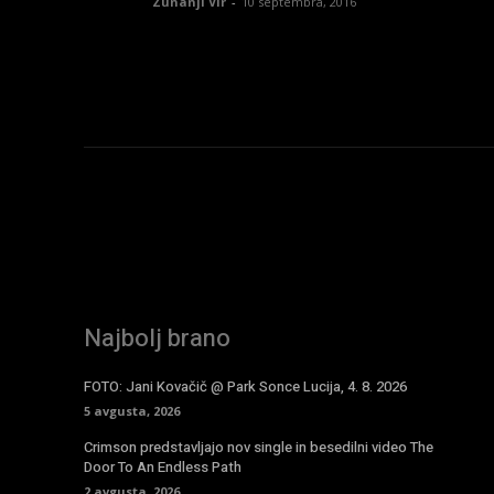
Zunanji Vir
-
10 septembra, 2016
Najbolj brano
FOTO: Jani Kovačič @ Park Sonce Lucija, 4. 8. 2026
5 avgusta, 2026
Crimson predstavljajo nov single in besedilni video The
Door To An Endless Path
2 avgusta, 2026