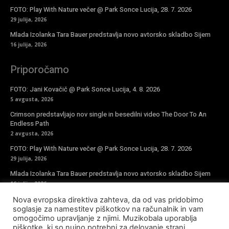
FOTO: Play With Nature večer @ Park Sonce Lucija, 28. 7. 2026
29 julija, 2026
Mlada Izolanka Tara Bauer predstavlja novo avtorsko skladbo Sijem
16 julija, 2026
Priporočamo
FOTO: Jani Kovačič @ Park Sonce Lucija, 4. 8. 2026
5 avgusta, 2026
Crimson predstavljajo nov single in besedilni video The Door To An
Endless Path
2 avgusta, 2026
FOTO: Play With Nature večer @ Park Sonce Lucija, 28. 7. 2026
29 julija, 2026
Mlada Izolanka Tara Bauer predstavlja novo avtorsko skladbo Sijem
16 julija, 2026
Nova evropska direktiva zahteva, da od vas pridobimo
Vpiši se v novičke
soglasje za namestitev piškotkov na računalnik in vam
omogočimo upravljanje z njimi. Muzikobala uporablja
piškotke, ki so nujno potrebni za delovanje strani,