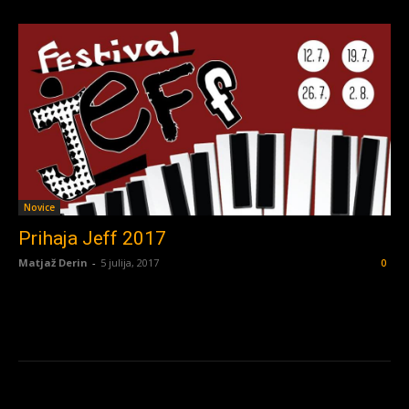
Novice
Prihaja Jeff 2017
Matjaž Derin
-
5 julija, 2017
0