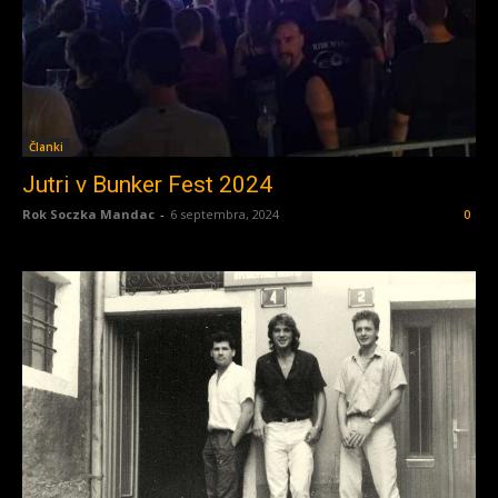
Članki
Jutri v Bunker Fest 2024
Rok Soczka Mandac
-
6 septembra, 2024
0