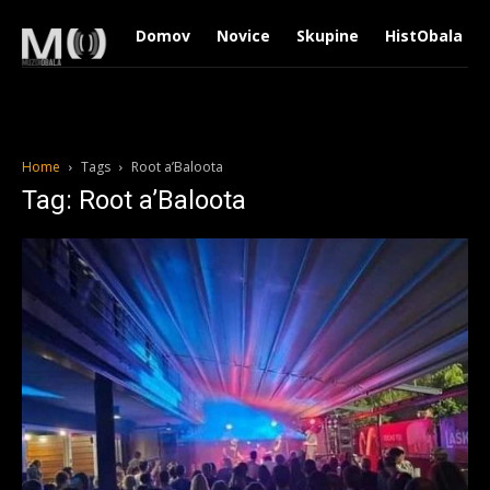
Domov
Novice
Skupine
HistObala
Home
Tags
Root a’Baloota
Tag: Root a’Baloota