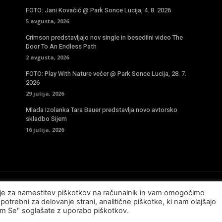
FOTO: Jani Kovačič @ Park Sonce Lucija, 4. 8. 2026
5 avgusta, 2026
Crimson predstavljajo nov single in besedilni video The
Door To An Endless Path
2 avgusta, 2026
FOTO: Play With Nature večer @ Park Sonce Lucija, 28. 7.
2026
29 julija, 2026
Mlada Izolanka Tara Bauer predstavlja novo avtorsko
skladbo Sijem
16 julija, 2026
sje za namestitev piškotkov na računalnik in vam omogočimo
potrebni za delovanje strani, analitične piškotke, ki nam olajšajo
am Se" soglašate z uporabo piškotkov.