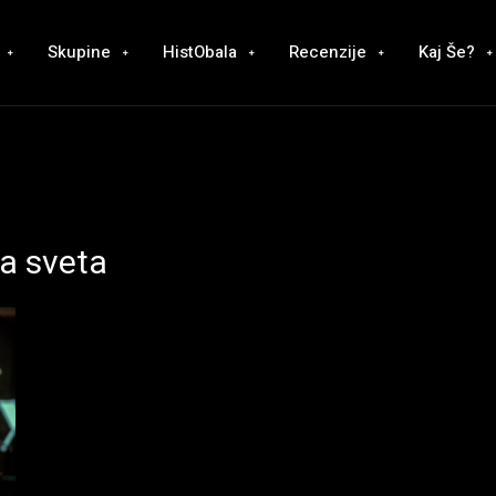
Skupine
HistObala
Recenzije
Kaj Še?
a sveta