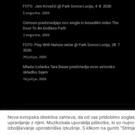
FOTO: Jani Kovačič @ Park Sonce Lucija, 4. 8. 2026
5 avgusta, 2026
Crimson predstavljajo nov single in besedilni video The
Door To An Endless Path
2 avgusta, 2026
FOTO: Play With Nature večer @ Park Sonce Lucija, 28. 7.
2026
29 julija, 2026
Mlada Izolanka Tara Bauer predstavlja novo avtorsko
skladbo Sijem
16 julija, 2026
Nova evropska direktiva zahteva, da od vas pridobimo sogla
© Copyright - Muzikobala 2023 - Created by
Baleynet
upravljanje z njimi. Muzikobala uporablja piškotke, ki so nujno 
izboljševanje uporabniške izkušnje. S klikom na gumb "Strinj