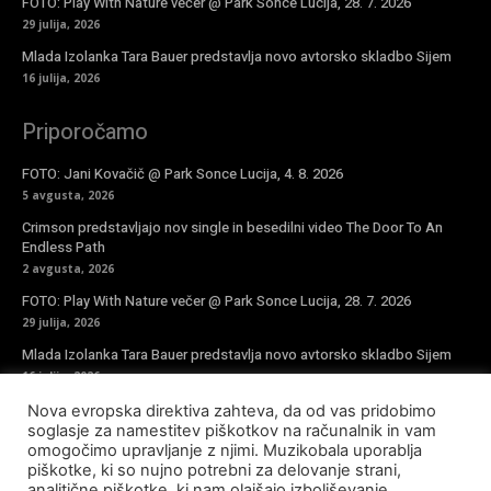
FOTO: Play With Nature večer @ Park Sonce Lucija, 28. 7. 2026
29 julija, 2026
Mlada Izolanka Tara Bauer predstavlja novo avtorsko skladbo Sijem
16 julija, 2026
Priporočamo
FOTO: Jani Kovačič @ Park Sonce Lucija, 4. 8. 2026
5 avgusta, 2026
Crimson predstavljajo nov single in besedilni video The Door To An
Endless Path
2 avgusta, 2026
FOTO: Play With Nature večer @ Park Sonce Lucija, 28. 7. 2026
29 julija, 2026
Mlada Izolanka Tara Bauer predstavlja novo avtorsko skladbo Sijem
16 julija, 2026
Nova evropska direktiva zahteva, da od vas pridobimo
Vpiši se v novičke
soglasje za namestitev piškotkov na računalnik in vam
omogočimo upravljanje z njimi. Muzikobala uporablja
piškotke, ki so nujno potrebni za delovanje strani,
analitične piškotke, ki nam olajšajo izboljševanje