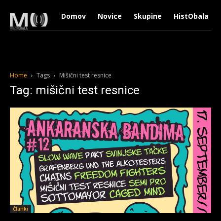
Domov
Novice
Skupine
HistObala
Home
Tags
Mišični test resnice
Tag: mišični test resnice
Članki