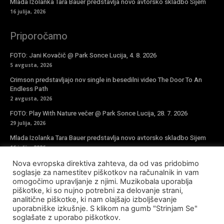
Mlada Izolanka Tara Bauer predstavlja novo avtorsko skladbo Sijem
16 julija, 2026
Priporočamo
FOTO: Jani Kovačič @ Park Sonce Lucija, 4. 8. 2026
5 avgusta, 2026
Crimson predstavljajo nov single in besedilni video The Door To An
Endless Path
2 avgusta, 2026
FOTO: Play With Nature večer @ Park Sonce Lucija, 28. 7. 2026
29 julija, 2026
Mlada Izolanka Tara Bauer predstavlja novo avtorsko skladbo Sijem
16 julija, 2026
Nova evropska direktiva zahteva, da od vas pridobimo
Vpiši se v novičke
soglasje za namestitev piškotkov na računalnik in vam
omogočimo upravljanje z njimi. Muzikobala uporablja
piškotke, ki so nujno potrebni za delovanje strani,
analitične piškotke, ki nam olajšajo izboljševanje
uporabniške izkušnje. S klikom na gumb "Strinjam Se"
soglašate z uporabo piškotkov.