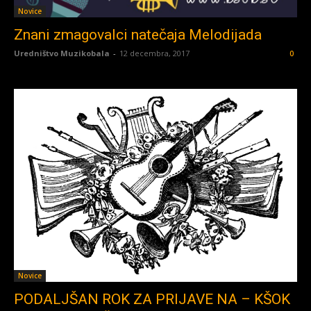
Novice
Znani zmagovalci natečaja Melodijada
Uredništvo Muzikobala
-
12 decembra, 2017
0
Novice
PODALJŠAN ROK ZA PRIJAVE NA – KŠOK