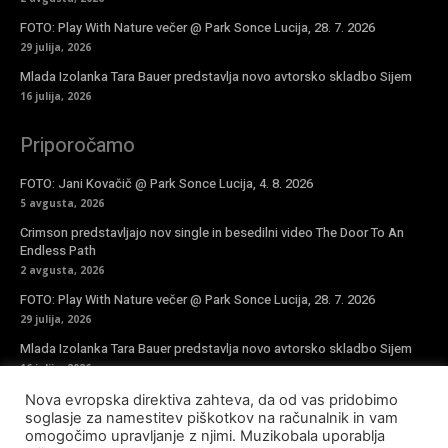
FOTO: Play With Nature večer @ Park Sonce Lucija, 28. 7. 2026
29 julija, 2026
Mlada Izolanka Tara Bauer predstavlja novo avtorsko skladbo Sijem
16 julija, 2026
Priporočamo
FOTO: Jani Kovačič @ Park Sonce Lucija, 4. 8. 2026
5 avgusta, 2026
Crimson predstavljajo nov single in besedilni video The Door To An
Endless Path
2 avgusta, 2026
FOTO: Play With Nature večer @ Park Sonce Lucija, 28. 7. 2026
29 julija, 2026
Mlada Izolanka Tara Bauer predstavlja novo avtorsko skladbo Sijem
16 julija, 2026
Nova evropska direktiva zahteva, da od vas pridobimo
Vpiši se v novičke
soglasje za namestitev piškotkov na računalnik in vam
omogočimo upravljanje z njimi. Muzikobala uporablja