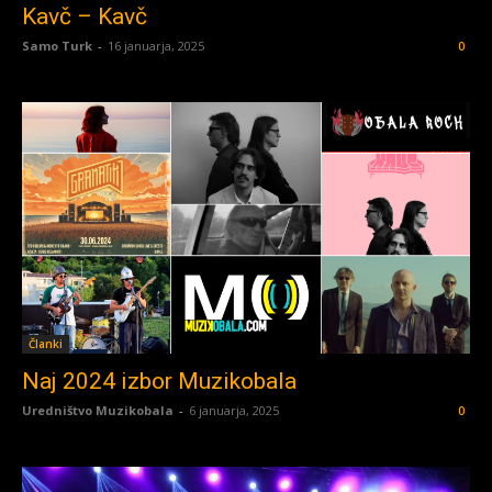
Kavč – Kavč
Samo Turk
-
16 januarja, 2025
0
Članki
Naj 2024 izbor Muzikobala
Uredništvo Muzikobala
-
6 januarja, 2025
0