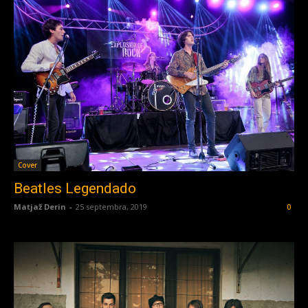
Cover
Beatles Legendado
Matjaž Derin
-
25 septembra, 2019
0