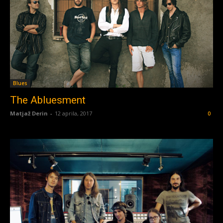
Blues
The Abluesment
Matjaž Derin
-
12 aprila, 2017
0