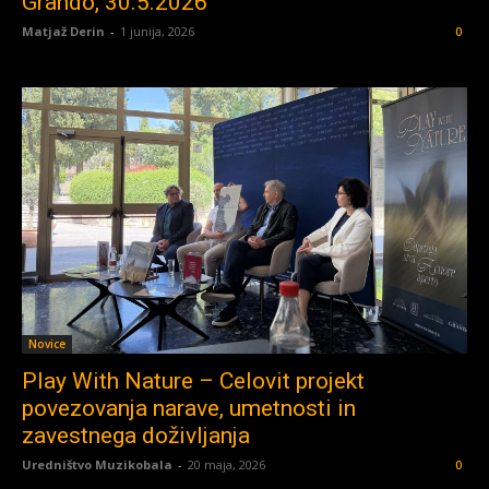
Grando, 30.5.2026
Matjaž Derin
-
1 junija, 2026
0
Novice
Play With Nature – Celovit projekt
povezovanja narave, umetnosti in
zavestnega doživljanja
Uredništvo Muzikobala
-
20 maja, 2026
0