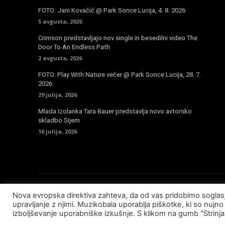
FOTO: Jani Kovačič @ Park Sonce Lucija, 4. 8. 2026
5 avgusta, 2026
Crimson predstavljajo nov single in besedilni video The
Door To An Endless Path
2 avgusta, 2026
FOTO: Play With Nature večer @ Park Sonce Lucija, 28. 7.
2026
29 julija, 2026
Mlada Izolanka Tara Bauer predstavlja novo avtorsko
skladbo Sijem
16 julija, 2026
Nova evropska direktiva zahteva, da od vas pridobimo sogla
© Copyright - Muzikobala 2023 - Created by
Baleynet
upravljanje z njimi. Muzikobala uporablja piškotke, ki so nujno 
izboljševanje uporabniške izkušnje. S klikom na gumb "Strinj