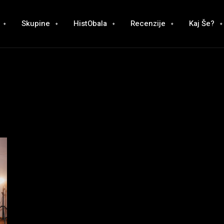
Skupine
HistObala
Recenzije
Kaj Še?