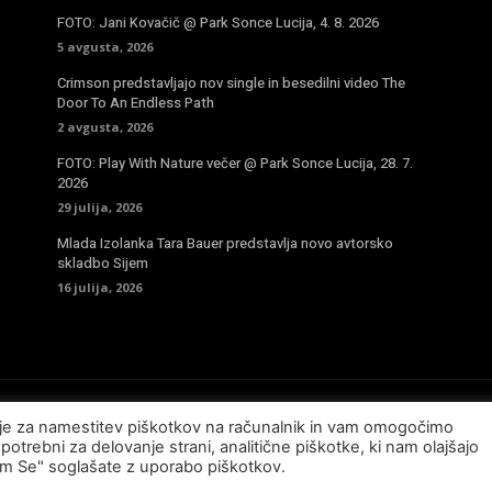
FOTO: Jani Kovačič @ Park Sonce Lucija, 4. 8. 2026
5 avgusta, 2026
Crimson predstavljajo nov single in besedilni video The
Door To An Endless Path
2 avgusta, 2026
FOTO: Play With Nature večer @ Park Sonce Lucija, 28. 7.
2026
29 julija, 2026
Mlada Izolanka Tara Bauer predstavlja novo avtorsko
skladbo Sijem
16 julija, 2026
sje za namestitev piškotkov na računalnik in vam omogočimo
potrebni za delovanje strani, analitične piškotke, ki nam olajšajo
am Se" soglašate z uporabo piškotkov.